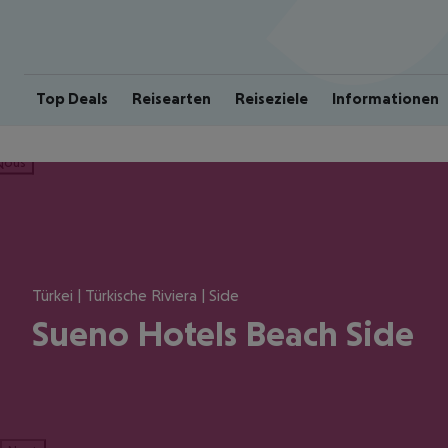
Top Deals
Reisearten
Reiseziele
Informationen
ious
Türkei | Türkische Riviera | Side
Sueno Hotels Beach Side