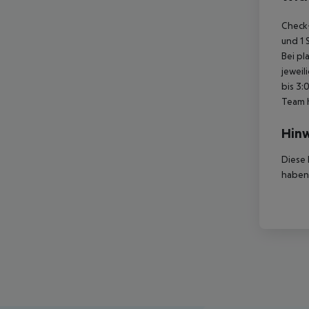
Check-
und 1 
Bei pl
jeweil
bis 3:
Team 
Hinw
Diese 
haben,