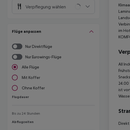
Klimaa
Verpflegung wählen
Lamin
Landse
Verbin
im Hot
Flüge anpassen
KOMFO
Nur Direktflüge
Ver
Nur Eurowings-Flüge
All In
Alle Flüge
Frühst
Snacks
Mit Koffer
24.00 
Ohne Koffer
ist vo
Wasser
Flugdauer
Flugdauer
Stra
Bis zu 24 Stunden
Abflugzeiten
Abflugzeiten
Direkt