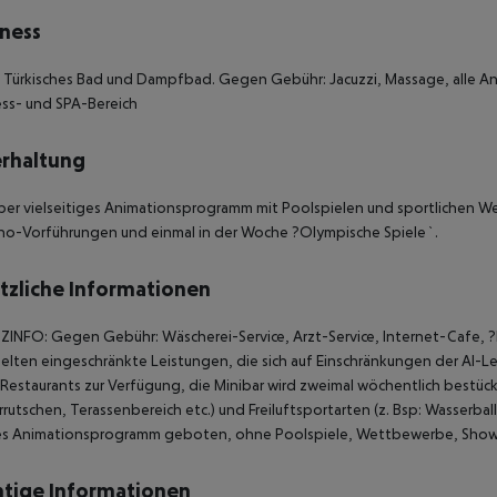
ness
, Türkisches Bad und Dampfbad. Gegen Gebühr: Jacuzzi, Massage, alle
ss- und SPA-Bereich
rhaltung
ber vielseitiges Animationsprogramm mit Poolspielen und sportlichen
no-Vorführungen und einmal in der Woche ?Olympische Spiele`.
tzliche Informationen
ZINFO:
Gegen Gebühr: Wäscherei-Service, Arzt-Service, Internet-Cafe, ?
elten eingeschränkte Leistungen, die sich auf Einschränkungen der AI-Lei
Restaurants zur Verfügung, die Minibar wird zweimal wöchentlich bestückt,
rutschen, Terassenbereich etc.) und Freiluftsportarten (z. Bsp: Wasserball
tes Animationsprogramm geboten, ohne Poolspiele, Wettbewerbe, Shows
tige Informationen