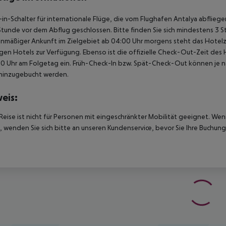
in-Schalter für internationale Flüge, die vom Flughafen Antalya abflie
Stunde vor dem Abflug geschlossen. Bitte finden Sie sich mindestens 3 
anmäßiger Ankunft im Zielgebiet ab 04:00 Uhr morgens steht das Hotelz
igen Hotels zur Verfügung. Ebenso ist die offizielle Check-Out-Zeit des 
00 Uhr am Folgetag ein. Früh-Check-In bzw. Spät-Check-Out können je n
hinzugebucht werden.
eis:
Reise ist nicht für Personen mit eingeschränkter Mobilität geeignet. We
 wenden Sie sich bitte an unseren Kundenservice, bevor Sie Ihre Buchung