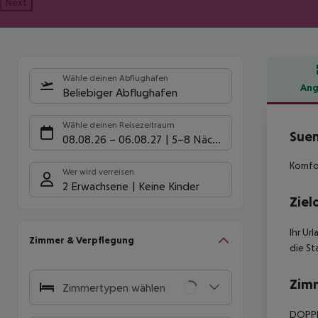
Next
Wähle deinen Abflughafen
Ang
Beliebiger Abflughafen
Hote
Wähle deinen Reisezeitraum
Suen
08.08.26
–
06.08.27
5-8 Nächte
Komfor
Wer wird verreisen
2 Erwachsene
Keine Kinder
Ziel
Ihr Ur
Zimmer & Verpflegung
die St
Zim
Zimmertypen wählen
DOPPEL