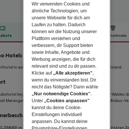
Wir verwenden Cookies und
ähnliche Technologien, um
unsere Webseite für dich am
Laufen zu halten. Dadurch
können wir die Nutzung unserer
ebote
Hotelbeschreibung
Hotelmerkmale
Plattform verstehen und
lbeschreibung
verbessern, dir Support bieten
sowie Inhalte, Angebote und
o Hotels Beach Side
Werbung anzeigen, die für dich
relevant sind und zu dir passen.
thotel in ausgesuchter Lage beim Sorgunwald und direkt am Strand.
Klicke auf
„Alle akzeptieren“
,
wenn du einverstanden bist. Dir
ort
reicht das Nötigste? Dann wähle
„Nur notwendige Cookies“
.
laubshotel liegt in unmittelbarer Nähe des immergrünen Sorgun-Waldes dir
adt Manavgat ca. 4,5 km entfernt. Beides ist mit öffentlichen Minibus-V
Unter
„Cookies anpassen“
kannst du deine Cookie-
merbeschreibung
Einstellungen individuell
anpassen. Du kannst deine
ZIMMER im Hotelteil: Die geschmackvoll und modern eingerichteten Zim
Privatsphäre-Einstellungen