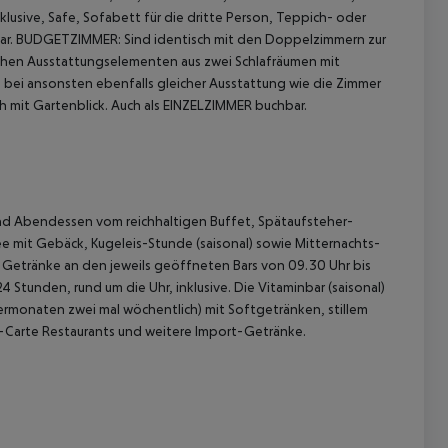
klusive, Safe, Sofabett für die dritte Person, Teppich- oder
r.
BUDGETZIMMER: Sind identisch mit den Doppelzimmern zur
ichen Ausstattungselementen aus zwei Schlafräumen mit
bei ansonsten ebenfalls gleicher Ausstattung wie die Zimmer
h mit Gartenblick.
Auch als EINZELZIMMER buchbar.
g- und Abendessen vom reichhaltigen Buffet, Spätaufsteher-
 akzeptieren
ee mit Gebäck, Kugeleis-Stunde (saisonal) sowie Mitternachts-
t-Getränke an den jeweils geöffneten Bars von 09.30 Uhr bis
4 Stunden, rund um die Uhr, inklusive. Die Vitaminbar (saisonal)
ntermonaten zwei mal wöchentlich) mit Softgetränken, stillem
-Carte Restaurants und weitere Import-Getränke.