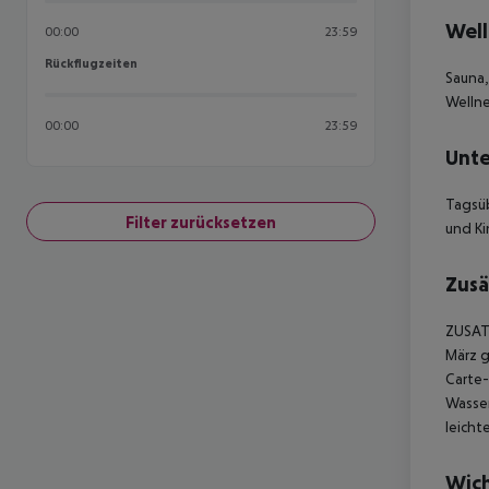
Well
00:00
23:59
Rückflugzeiten
Rückflugzeiten
Sauna
Wellne
00:00
23:59
Unte
Tagsü
Filter zurücksetzen
und Ki
Zusä
ZUSAT
März g
Carte-
Wasser
leich
Wich