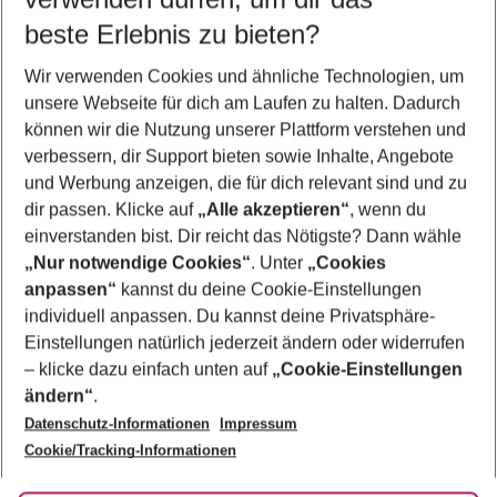
08.08.26
–
06.08.27
5-8 Nächte
beste Erlebnis zu bieten?
Wer wird verreisen
Wir verwenden Cookies und ähnliche Technologien, um
2 Erwachsene
Keine Kinder
unsere Webseite für dich am Laufen zu halten. Dadurch
können wir die Nutzung unserer Plattform verstehen und
Mehr Filter anzeigen
verbessern, dir Support bieten sowie Inhalte, Angebote
und Werbung anzeigen, die für dich relevant sind und zu
dir passen. Klicke auf
„Alle akzeptieren“
, wenn du
einverstanden bist. Dir reicht das Nötigste? Dann wähle
„Nur notwendige Cookies“
. Unter
„Cookies
anpassen“
kannst du deine Cookie-Einstellungen
Footer
Footer navigation
individuell anpassen. Du kannst deine Privatsphäre-
Über uns
Einstellungen natürlich jederzeit ändern oder widerrufen
AGB
– klicke dazu einfach unten auf
„Cookie-Einstellungen
Service & Hilfe
Bestpreisgarantie
ändern“
.
Datenschutz-Informationen
Impressum
Agenturbetreuung
Cookie-Einstellungen ändern
Folge uns
Barrierefreies Reisen
Cookie/Tracking-Informationen
Cookie-Richtlinie
Check-in
Datenschutz