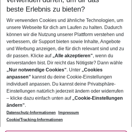
09.08.26
–
07.08.27
5-8 Nächte
beste Erlebnis zu bieten?
Wer wird verreisen
Wir verwenden Cookies und ähnliche Technologien, um
2 Erwachsene
Keine Kinder
unsere Webseite für dich am Laufen zu halten. Dadurch
können wir die Nutzung unserer Plattform verstehen und
Mehr Filter anzeigen
verbessern, dir Support bieten sowie Inhalte, Angebote
und Werbung anzeigen, die für dich relevant sind und zu
dir passen. Klicke auf
„Alle akzeptieren“
, wenn du
einverstanden bist. Dir reicht das Nötigste? Dann wähle
„Nur notwendige Cookies“
. Unter
„Cookies
anpassen“
kannst du deine Cookie-Einstellungen
Footer
Footer navigation
individuell anpassen. Du kannst deine Privatsphäre-
Über uns
Einstellungen natürlich jederzeit ändern oder widerrufen
AGB
– klicke dazu einfach unten auf
„Cookie-Einstellungen
Service & Hilfe
Bestpreisgarantie
ändern“
.
Datenschutz-Informationen
Impressum
Agenturbetreuung
Cookie-Einstellungen ändern
Folge uns
Barrierefreies Reisen
Cookie/Tracking-Informationen
Cookie-Richtlinie
Check-in
Datenschutz