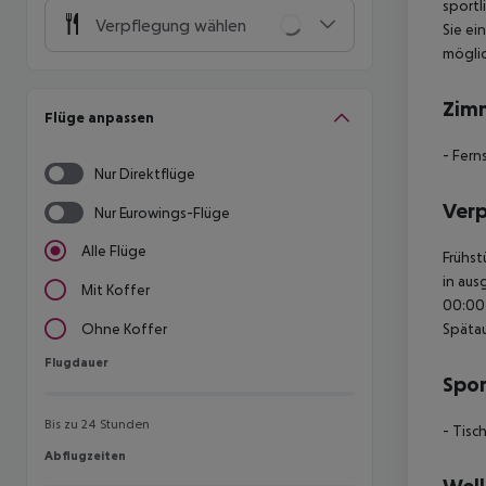
sportl
Verpflegung wählen
Sie ei
möglic
Zim
Flüge anpassen
- Fern
Nur Direktflüge
Ver
Nur Eurowings-Flüge
Alle Flüge
Frühst
in aus
Mit Koffer
00:00 
Spätau
Ohne Koffer
Flugdauer
Flugdauer
Spor
Bis zu 24 Stunden
- Tisc
Abflugzeiten
Abflugzeiten