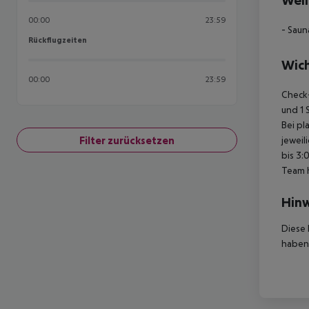
Well
00:00
23:59
- Saun
Rückflugzeiten
Rückflugzeiten
Wich
00:00
23:59
Check-
und 1 
Bei pl
Filter zurücksetzen
jeweil
bis 3:
Team 
Hinw
Diese 
haben,