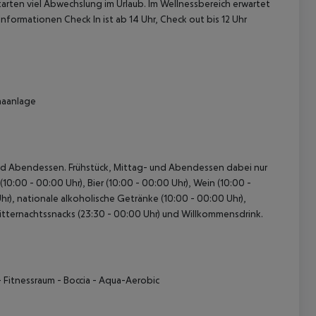
tarten viel Abwechslung im Urlaub. Im Wellnessbereich erwartet
nformationen Check In ist ab 14 Uhr, Check out bis 12 Uhr
maanlage
 akzeptieren
- und Abendessen. Frühstück, Mittag- und Abendessen dabei nur
0:00 - 00:00 Uhr), Bier (10:00 - 00:00 Uhr), Wein (10:00 -
hr), nationale alkoholische Getränke (10:00 - 00:00 Uhr),
 Mitternachtssnacks (23:30 - 00:00 Uhr) und Willkommensdrink.
 Fitnessraum
- Boccia
- Aqua-Aerobic