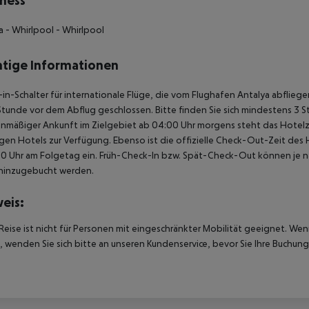
ness
a
- Whirlpool
- Whirlpool
tige Informationen
in-Schalter für internationale Flüge, die vom Flughafen Antalya abflie
Stunde vor dem Abflug geschlossen. Bitte finden Sie sich mindestens 3 
anmäßiger Ankunft im Zielgebiet ab 04:00 Uhr morgens steht das Hotelz
igen Hotels zur Verfügung. Ebenso ist die offizielle Check-Out-Zeit des 
00 Uhr am Folgetag ein. Früh-Check-In bzw. Spät-Check-Out können je n
hinzugebucht werden.
eis:
Reise ist nicht für Personen mit eingeschränkter Mobilität geeignet. We
 wenden Sie sich bitte an unseren Kundenservice, bevor Sie Ihre Buchung