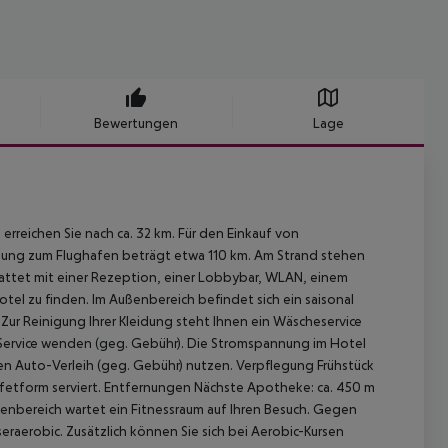
Bewertungen
Lage
erreichen Sie nach ca. 32 km. Für den Einkauf von
rnung zum Flughafen beträgt etwa 110 km. Am Strand stehen
attet mit einer Rezeption, einer Lobbybar, WLAN, einem
Hotel zu finden. Im Außenbereich befindet sich ein saisonal
Zur Reinigung Ihrer Kleidung steht Ihnen ein Wäscheservice
 Service wenden (geg. Gebühr). Die Stromspannung im Hotel
n Auto-Verleih (geg. Gebühr) nutzen.
Verpflegung Frühstück
etform serviert.
Entfernungen Nächste Apotheke: ca. 450 m
nenbereich wartet ein Fitnessraum auf Ihren Besuch. Gegen
aerobic. Zusätzlich können Sie sich bei Aerobic-Kursen