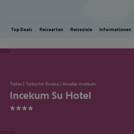
Top Deals
Reisearten
Reiseziele
Informationen
ious
Türkei | Türkische Riviera | Avsallar-Incekum
Incekum Su Hotel
4