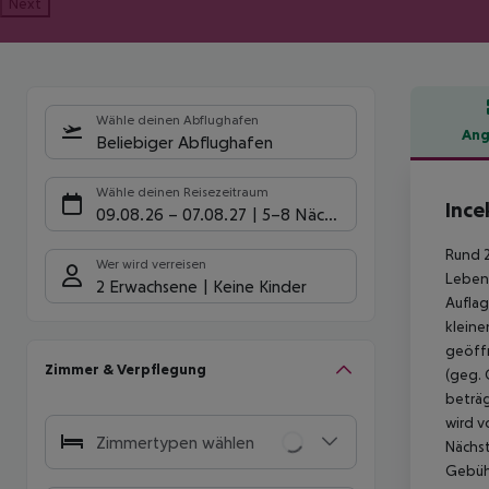
Next
Wähle deinen Abflughafen
Ang
Beliebiger Abflughafen
Hote
Wähle deinen Reisezeitraum
Ince
09.08.26
–
07.08.27
5-8 Nächte
Rund 2
Wer wird verreisen
Lebens
2 Erwachsene
Keine Kinder
Auflag
kleine
geöffn
Zimmer & Verpflegung
(geg. 
beträg
wird v
Zimmertypen wählen
Nächst
Gebühr