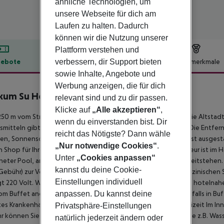
ähnliche Technologien, um
unsere Webseite für dich am
Laufen zu halten. Dadurch
können wir die Nutzung unserer
Plattform verstehen und
verbessern, dir Support bieten
ebote
Hotelbeschreibung
Hotelmerkmale
sowie Inhalte, Angebote und
lbeschreibung
Werbung anzeigen, die für dich
kum Su Hotel
relevant sind und zu dir passen.
4
Klicke auf
„Alle akzeptieren“
,
50 m vom Strand entfernt liegt das Hotel Incekum Su Hotel. Die Altstadt 
wenn du einverstanden bist. Dir
mitteln gibt es einen Supermarkt in etwa 750 m Entfernung. Die Entfe
reicht das Nötigste? Dann wähle
en, Sonnenschirme und Badetücher zur Verfügung. Das Hotel ist ausgest
„Nur notwendige Cookies“
.
n Shop für Ihre Einkäufe sowie Parkmöglichkeiten. Auch ein Friseur ist im 
Unter
„Cookies anpassen“
eter Pool, an dem Liegestühle und Sonnenschirme für Sie bereitstehen. 
kannst du deine Cookie-
Gebühr) zur Verfügung. Bei Bedarf können Sie sich an den medizinischen
Einstellungen individuell
t 220 Volt. Wer die Urlaubsregion erkunden möchte, kann den hotelnahe
anpassen. Du kannst deine
om Buffet angeboten. Mittag- und Abendessen werden ebenfalls in Buff
es Krankenhaus: ca. 30 km Nächste Bank: ca. 1 km
Sport und Freizeit Im In
Privatsphäre-Einstellungen
 können Sie verschiedene Wassersport-Angebote nutzen, wie z.B. Wasser
natürlich jederzeit ändern oder