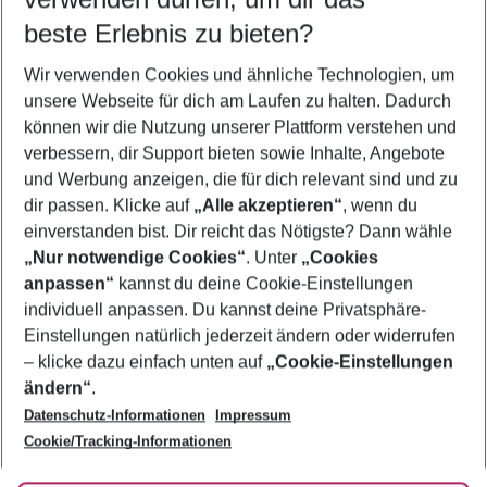
11.08.26
–
09.08.27
5-8 Nächte
beste Erlebnis zu bieten?
Wer wird verreisen
Wir verwenden Cookies und ähnliche Technologien, um
2 Erwachsene
Keine Kinder
unsere Webseite für dich am Laufen zu halten. Dadurch
können wir die Nutzung unserer Plattform verstehen und
Mehr Filter anzeigen
verbessern, dir Support bieten sowie Inhalte, Angebote
und Werbung anzeigen, die für dich relevant sind und zu
dir passen. Klicke auf
„Alle akzeptieren“
, wenn du
einverstanden bist. Dir reicht das Nötigste? Dann wähle
„Nur notwendige Cookies“
. Unter
„Cookies
anpassen“
kannst du deine Cookie-Einstellungen
Footer
Footer navigation
individuell anpassen. Du kannst deine Privatsphäre-
Über uns
Einstellungen natürlich jederzeit ändern oder widerrufen
AGB
– klicke dazu einfach unten auf
„Cookie-Einstellungen
Service & Hilfe
Bestpreisgarantie
ändern“
.
Datenschutz-Informationen
Impressum
Agenturbetreuung
Cookie-Einstellungen ändern
Folge uns
Barrierefreies Reisen
Cookie/Tracking-Informationen
Cookie-Richtlinie
Check-in
Datenschutz