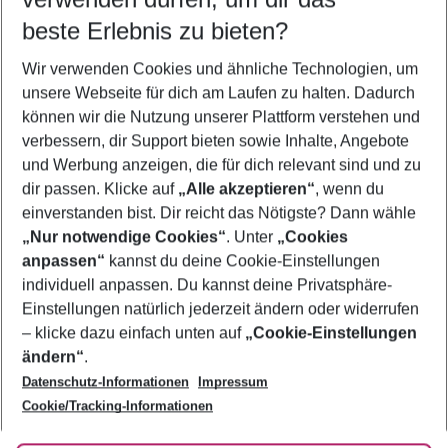
09.08.26
–
07.08.27
5-8 Nächte
beste Erlebnis zu bieten?
Wer wird verreisen
Wir verwenden Cookies und ähnliche Technologien, um
2 Erwachsene
Keine Kinder
unsere Webseite für dich am Laufen zu halten. Dadurch
können wir die Nutzung unserer Plattform verstehen und
Mehr Filter anzeigen
verbessern, dir Support bieten sowie Inhalte, Angebote
und Werbung anzeigen, die für dich relevant sind und zu
dir passen. Klicke auf
„Alle akzeptieren“
, wenn du
einverstanden bist. Dir reicht das Nötigste? Dann wähle
„Nur notwendige Cookies“
. Unter
„Cookies
anpassen“
kannst du deine Cookie-Einstellungen
Footer
Footer navigation
individuell anpassen. Du kannst deine Privatsphäre-
Über uns
Einstellungen natürlich jederzeit ändern oder widerrufen
AGB
– klicke dazu einfach unten auf
„Cookie-Einstellungen
Service & Hilfe
Bestpreisgarantie
ändern“
.
Datenschutz-Informationen
Impressum
Agenturbetreuung
Cookie-Einstellungen ändern
Folge uns
Barrierefreies Reisen
Cookie/Tracking-Informationen
Cookie-Richtlinie
Check-in
Datenschutz