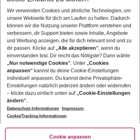
Wer wird verreisen
Wir verwenden Cookies und ähnliche Technologien, um
2 Erwachsene
Keine Kinder
unsere Webseite für dich am Laufen zu halten. Dadurch
können wir die Nutzung unserer Plattform verstehen und
Mehr Filter anzeigen
verbessern, dir Support bieten sowie Inhalte, Angebote
und Werbung anzeigen, die für dich relevant sind und zu
dir passen. Klicke auf
„Alle akzeptieren“
, wenn du
einverstanden bist. Dir reicht das Nötigste? Dann wähle
„Nur notwendige Cookies“
. Unter
„Cookies
anpassen“
kannst du deine Cookie-Einstellungen
Footer
Footer navigation
individuell anpassen. Du kannst deine Privatsphäre-
Über uns
Einstellungen natürlich jederzeit ändern oder widerrufen
AGB
– klicke dazu einfach unten auf
„Cookie-Einstellungen
Service & Hilfe
Bestpreisgarantie
ändern“
.
Datenschutz-Informationen
Impressum
Agenturbetreuung
Cookie-Einstellungen ändern
Folge uns
Barrierefreies Reisen
Cookie/Tracking-Informationen
Cookie-Richtlinie
Check-in
Datenschutz
FAQ
Fakten
Cookie anpassen
HanseMerkur Reiseversicherung
Flexibel buchen