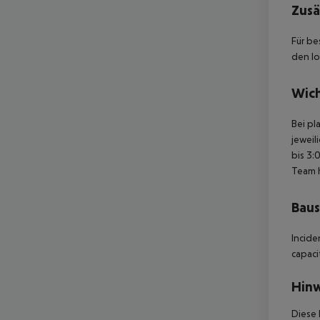
Zusä
Für be
den lo
Wich
Bei pl
jeweil
bis 3:
Team 
Baus
Incide
capaci
Hinw
Diese 