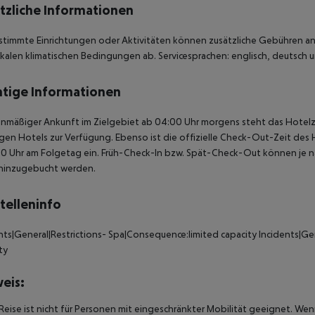
tzliche Informationen
stimmte Einrichtungen oder Aktivitäten können zusätzliche Gebühren anf
kalen klimatischen Bedingungen ab. Servicesprachen: englisch, deutsch un
tige Informationen
anmäßiger Ankunft im Zielgebiet ab 04:00 Uhr morgens steht das Hotelz
igen Hotels zur Verfügung. Ebenso ist die offizielle Check-Out-Zeit des 
00 Uhr am Folgetag ein. Früh-Check-In bzw. Spät-Check-Out können je n
hinzugebucht werden.
telleninfo
nts|General|Restrictions- Spa|Consequence:limited capacity Incidents|Ge
ty
eis:
Reise ist nicht für Personen mit eingeschränkter Mobilität geeignet. We