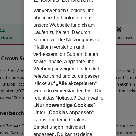
Wir verwenden Cookies und
ähnliche Technologien, um
unsere Webseite für dich am
Laufen zu halten. Dadurch
ebote
Hotelbeschreibung
Hotelmerkmale
können wir die Nutzung unserer
Plattform verstehen und
lbeschreibung
verbessern, dir Support bieten
 Crown Serenity
sowie Inhalte, Angebote und
5
Werbung anzeigen, die für dich
tel Side Crown Serenity befindet sich ca. 500 m vom Sand-/Kiesstrand (
relevant sind und zu dir passen.
schirme kostenlos verfügbar. Die Stadt Manavgat ist ca. 15 km entfernt (
Klicke auf
„Alle akzeptieren“
,
 Für Mobilität im Urlaub sorgen neben einem Mietwagen-Verleih auch ein 
wenn du einverstanden bist. Dir
ughafen (AYT) ist ca. 50 km entfernt. Zwischen Hotel und Flughafen verke
in etwa 119 km Entfernung.
reicht das Nötigste? Dann wähle
„Nur notwendige Cookies“
.
merbeschreibung
Unter
„Cookies anpassen“
kannst du deine Cookie-
rd Zimmer: Die Zimmer sind ausgestattet mit Babybett (kostenlos), Lamin
Einstellungen individuell
nlos), Safe (kostenlos) und Flatscreen-Sat-TV sowie zentral gesteuerter
anpassen. Du kannst deine