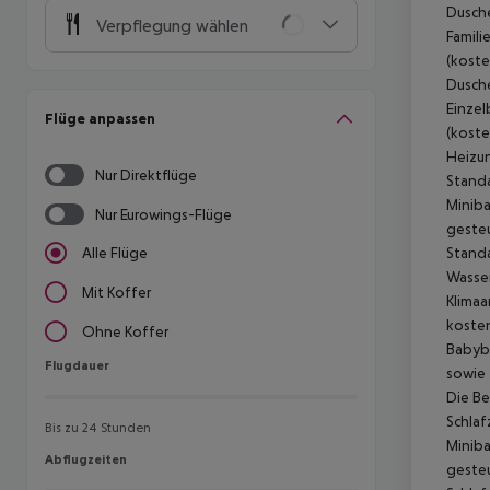
Dusche
Verpflegung wählen
Famili
(koste
Dusche
Einzel
Flüge anpassen
(koste
Heizun
Nur Direktflüge
Standa
Miniba
Nur Eurowings-Flüge
gesteu
Standa
Alle Flüge
Wasser
Mit Koffer
Klimaa
kosten
Ohne Koffer
Babybe
Flugdauer
Flugdauer
sowie 
Die Be
Schlaf
Bis zu 24 Stunden
Miniba
Abflugzeiten
Abflugzeiten
gesteu