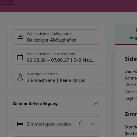
Next
Wähle deinen Abflughafen
Ang
Beliebiger Abflughafen
Hote
Wähle deinen Reisezeitraum
Side
09.08.26
–
07.08.27
5-8 Nächte
Das Ho
Wer wird verreisen
Sonnen
2 Erwachsene
Keine Kinder
Hotel.
Der Fl
liegt 
Zimmer & Verpflegung
Zim
Zimmertypen wählen
Standa
(koste