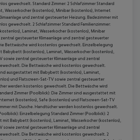
los gewechselt. Standard Zimmer: 2 Schlafzimmer Standard
, Wasserkocher (kostenlos), Minibar (kostenlos), Internet
 Klimaanlage und zentral gesteuerter Heizung. Badezimmer mit
los gewechselt. 2 Schlafzimmer Standard Familienzimmer:
ostenlos), Laminat, Wasserkocher (kostenlos), Minibar
e zentral gesteuerter Klimaanlage und zentral gesteuerter
ie Bettwäsche wird kostenlos gewechselt. Einzelbelegung
 Babybett (kostenlos), Laminat, Wasserkocher (kostenlos),
TV sowie zentral gesteuerter Klimaanlage und zentral
ewechselt. Die Bettwäsche wird kostenlos gewechselt.
nd ausgestattet mit Babybett (kostenlos), Laminat,
tenlos) und Flatscreen-Sat-TV sowie zentral gesteuerter
 akzeptieren
cher werden kostenlos gewechselt. Die Bettwäsche wird
ndard Zimmer (Poolblick): Die Zimmer sind ausgestattet mit
Internet (kostenlos), Safe (kostenlos) und Flatscreen-Sat-TV
zimmer mit Dusche. Handtücher werden kostenlos gewechselt.
olblick): Einzelbelegung Standard Zimmer (Poolblick): 2
t mit Babybett (kostenlos), Laminat, Wasserkocher (kostenlos),
TV sowie zentral gesteuerter Klimaanlage und zentral
wechselt. Die Bettwäsche wird kostenlos gewechselt. 2