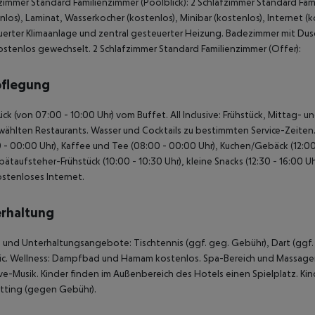
zimmer Standard Familienzimmer (Poolblick): 2 Schlafzimmer Standard Fam
nlos), Laminat, Wasserkocher (kostenlos), Minibar (kostenlos), Internet (
erter Klimaanlage und zentral gesteuerter Heizung. Badezimmer mit Du
ostenlos gewechselt. 2 Schlafzimmer Standard Familienzimmer (Offer):
pflegung
ück (von 07:00 - 10:00 Uhr) vom Buffet. All Inclusive: Frühstück, Mittag
ählten Restaurants. Wasser und Cocktails zu bestimmten Service-Zeiten. 
 - 00:00 Uhr), Kaffee und Tee (08:00 - 00:00 Uhr), Kuchen/Gebäck (12:00
Spätaufsteher-Frühstück (10:00 - 10:30 Uhr), kleine Snacks (12:30 - 16:00 
stenloses Internet.
rhaltung
 und Unterhaltungsangebote: Tischtennis (ggf. geg. Gebühr), Dart (ggf. 
ic. Wellness: Dampfbad und Hamam kostenlos. Spa-Bereich und Massag
ve-Musik. Kinder finden im Außenbereich des Hotels einen Spielplatz. Kin
tting (gegen Gebühr).