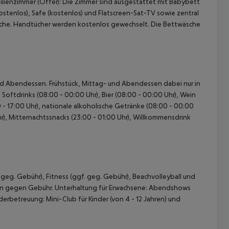
ilienzimmer (Offer): Die Zimmer sind ausgestattet mit Babybett
kostenlos), Safe (kostenlos) und Flatscreen-Sat-TV sowie zentral
sche. Handtücher werden kostenlos gewechselt. Die Bettwäsche
- und Abendessen. Frühstück, Mittag- und Abendessen dabei nur in
Softdrinks (08:00 - 00:00 Uhr), Bier (08:00 - 00:00 Uhr), Wein
 - 17:00 Uhr), nationale alkoholische Getränke (08:00 - 00:00
Uhr), Mitternachtssnacks (23:00 - 01:00 Uhr), Willkommensdrink
geg. Gebühr), Fitness (ggf. geg. Gebühr), Beachvolleyball und
en gegen Gebühr. Unterhaltung für Erwachsene: Abendshows
derbetreuung: Mini-Club für Kinder (von 4 - 12 Jahren) und