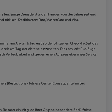
allen. Einige Dienstleistungen hängen von der Jahreszeit und
d türkisch. Kreditkarten: Euro/MasterCard und Visa.
immer am Ankunftstag erst ab der offiziellen Check-In-Zeit des
Hotels am Tag der Abreise einzuhalten. Dies schließt Rückflüge
ach Verfügbarkeit und gegen einen Aufpreis über unser Service
neral|Restrictions - Fitness Center|Consequence:limited
nn Sie oder ein Mitglied Ihrer Gruppe besondere Bedürfnisse