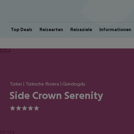
Top Deals
Reisearten
Reiseziele
Informationen
ious
Türkei | Türkische Riviera | Gündogdu
Side Crown Serenity
5