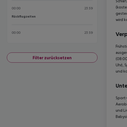
Schlaf
(koste
00:00
23:59
gesteu
Rückflugzeiten
Rückflugzeiten
wird k
00:00
23:59
Ver
Frühst
ausgew
Filter zurücksetzen
(08:00
Uhr), 
und ko
Unte
Sport-
Aerob
und Li
Babysi