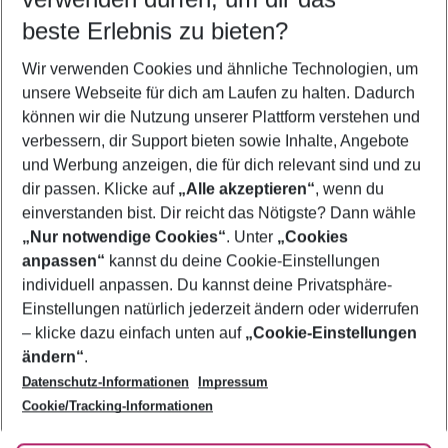
09.08.26
–
07.08.27
5-8 Nächte
beste Erlebnis zu bieten?
Wer wird verreisen
Wir verwenden Cookies und ähnliche Technologien, um
2 Erwachsene
Keine Kinder
unsere Webseite für dich am Laufen zu halten. Dadurch
können wir die Nutzung unserer Plattform verstehen und
Mehr Filter anzeigen
verbessern, dir Support bieten sowie Inhalte, Angebote
und Werbung anzeigen, die für dich relevant sind und zu
dir passen. Klicke auf
„Alle akzeptieren“
, wenn du
einverstanden bist. Dir reicht das Nötigste? Dann wähle
„Nur notwendige Cookies“
. Unter
„Cookies
anpassen“
kannst du deine Cookie-Einstellungen
Footer
Footer navigation
individuell anpassen. Du kannst deine Privatsphäre-
Über uns
Einstellungen natürlich jederzeit ändern oder widerrufen
AGB
– klicke dazu einfach unten auf
„Cookie-Einstellungen
Service & Hilfe
Bestpreisgarantie
ändern“
.
Datenschutz-Informationen
Impressum
Agenturbetreuung
Cookie-Einstellungen ändern
Folge uns
Barrierefreies Reisen
Cookie/Tracking-Informationen
Cookie-Richtlinie
Check-in
Datenschutz