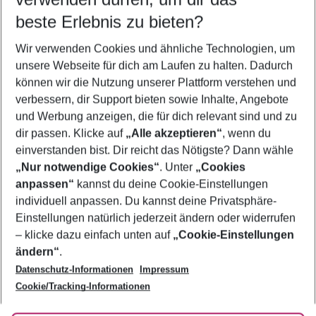
10.08.26
–
08.08.27
5-8 Nächte
beste Erlebnis zu bieten?
Wer wird verreisen
Wir verwenden Cookies und ähnliche Technologien, um
2 Erwachsene
Keine Kinder
unsere Webseite für dich am Laufen zu halten. Dadurch
können wir die Nutzung unserer Plattform verstehen und
Mehr Filter anzeigen
verbessern, dir Support bieten sowie Inhalte, Angebote
und Werbung anzeigen, die für dich relevant sind und zu
dir passen. Klicke auf
„Alle akzeptieren“
, wenn du
einverstanden bist. Dir reicht das Nötigste? Dann wähle
„Nur notwendige Cookies“
. Unter
„Cookies
anpassen“
kannst du deine Cookie-Einstellungen
Footer
Footer navigation
individuell anpassen. Du kannst deine Privatsphäre-
Über uns
Einstellungen natürlich jederzeit ändern oder widerrufen
AGB
– klicke dazu einfach unten auf
„Cookie-Einstellungen
Service & Hilfe
Bestpreisgarantie
ändern“
.
Datenschutz-Informationen
Impressum
Agenturbetreuung
Cookie-Einstellungen ändern
Folge uns
Barrierefreies Reisen
Cookie/Tracking-Informationen
Cookie-Richtlinie
Check-in
Datenschutz