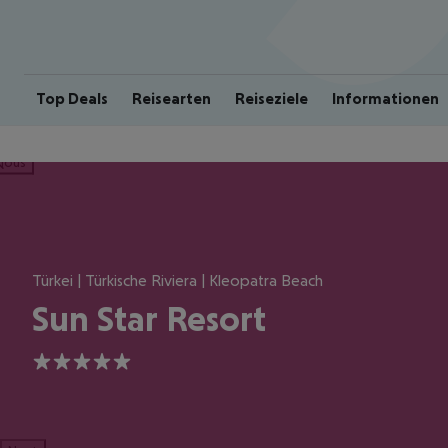
Top Deals
Reisearten
Reiseziele
Informationen
ious
Türkei | Türkische Riviera | Kleopatra Beach
Sun Star Resort
5