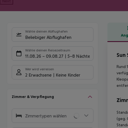
Next
Wähle deinen Abflughafen
Ang
Beliebiger Abflughafen
Hote
Wähle deinen Reisezeitraum
Sun 
11.08.26
–
09.08.27
5-8 Nächte
Rund 
Wer wird verreisen
verfüg
2 Erwachsene
Keine Kinder
Kleopa
entfer
Zimmer & Verpflegung
Zim
Standa
Zimmertypen wählen
(geg. 
Standa