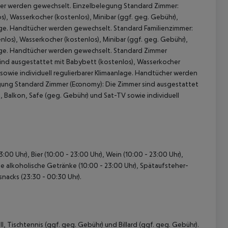
cher werden gewechselt. Einzelbelegung Standard Zimmer:
), Wasserkocher (kostenlos), Minibar (ggf. geg. Gebühr),
lage. Handtücher werden gewechselt. Standard Familienzimmer:
los), Wasserkocher (kostenlos), Minibar (ggf. geg. Gebühr),
nlage. Handtücher werden gewechselt. Standard Zimmer
sind ausgestattet mit Babybett (kostenlos), Wasserkocher
 sowie individuell regulierbarer Klimaanlage. Handtücher werden
gung Standard Zimmer (Economy): Die Zimmer sind ausgestattet
, Balkon, Safe (geg. Gebühr) und Sat-TV sowie individuell
 akzeptieren
3:00 Uhr), Bier (10:00 - 23:00 Uhr), Wein (10:00 - 23:00 Uhr),
le alkoholische Getränke (10:00 - 23:00 Uhr), Spätaufsteher-
snacks (23:30 - 00:30 Uhr).
 Tischtennis (ggf. geg. Gebühr) und Billard (ggf. geg. Gebühr).