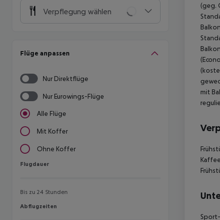
(geg. 
Verpflegung wählen
Standa
Balkon
Standa
Balkon
Flüge anpassen
(Econo
(koste
Nur Direktflüge
gewech
mit Ba
Nur Eurowings-Flüge
reguli
Alle Flüge
Ver
Mit Koffer
Frühst
Ohne Koffer
Kaffee
Flugdauer
Flugdauer
Frühst
Bis zu 24 Stunden
Unte
Abflugzeiten
Abflugzeiten
Sport-