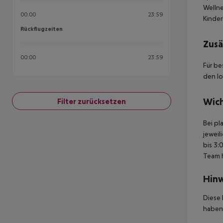
Wellne
00:00
23:59
Kinder
Rückflugzeiten
Rückflugzeiten
Zusä
00:00
23:59
Für be
den lo
Wich
Filter zurücksetzen
Bei pl
jeweil
bis 3:
Team 
Hinw
Diese 
haben,