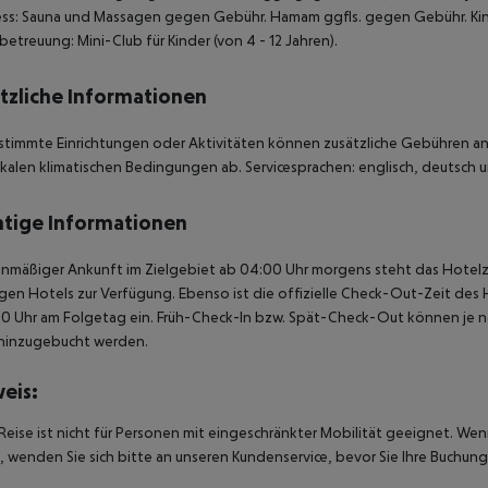
ss: Sauna und Massagen gegen Gebühr. Hamam ggfls. gegen Gebühr. Kind
betreuung: Mini-Club für Kinder (von 4 - 12 Jahren).
tzliche Informationen
stimmte Einrichtungen oder Aktivitäten können zusätzliche Gebühren anf
kalen klimatischen Bedingungen ab. Servicesprachen: englisch, deutsch un
tige Informationen
anmäßiger Ankunft im Zielgebiet ab 04:00 Uhr morgens steht das Hotelz
igen Hotels zur Verfügung. Ebenso ist die offizielle Check-Out-Zeit des 
00 Uhr am Folgetag ein. Früh-Check-In bzw. Spät-Check-Out können je n
hinzugebucht werden.
eis:
Reise ist nicht für Personen mit eingeschränkter Mobilität geeignet. We
 wenden Sie sich bitte an unseren Kundenservice, bevor Sie Ihre Buchung