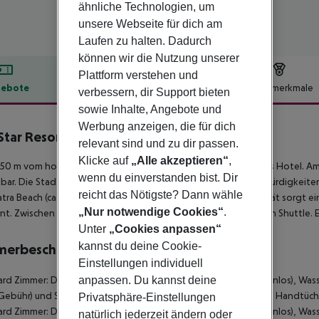
ähnliche Technologien, um
unsere Webseite für dich am
Laufen zu halten. Dadurch
können wir die Nutzung unserer
Plattform verstehen und
ebote
Hotelbeschreibung
Hotelmerkmale
verbessern, dir Support bieten
sowie Inhalte, Angebote und
lbeschreibung
Werbung anzeigen, die für dich
Star Resort
relevant sind und zu dir passen.
5
Klicke auf
„Alle akzeptieren“
,
150 m vom hoteleigenen Sand-/Kiesstrand entfernt gelegenes Hotel. Am
wenn du einverstanden bist. Dir
bar. Die Stadt Alanya ist ca. 8 km entfernt. Folgende Sehenswürdigkeiten 
reicht das Nötigste? Dann wähle
tra Beach (ca. 10 km) und Damlatas Cave (ca. 10 km). Für Mobilität sorgt e
„Nur notwendige Cookies“
.
nt. Zwischen Hotel und Flughafen verkehrt (gegen Gebühr) ein Shuttle. E
Unter
„Cookies anpassen“
kannst du deine Cookie-
merbeschreibung
Einstellungen individuell
rd Zimmer: Die Zimmer sind ausgestattet mit Babybett (kostenlos), Wasse
anpassen. Du kannst deine
Gebühr) und Sat-TV sowie individuell regulierbarer Klimaanlage. Handtü
Privatsphäre-Einstellungen
rd Zimmer: Die Zimmer sind ausgestattet mit Babybett (kostenlos), Wasse
natürlich jederzeit ändern oder