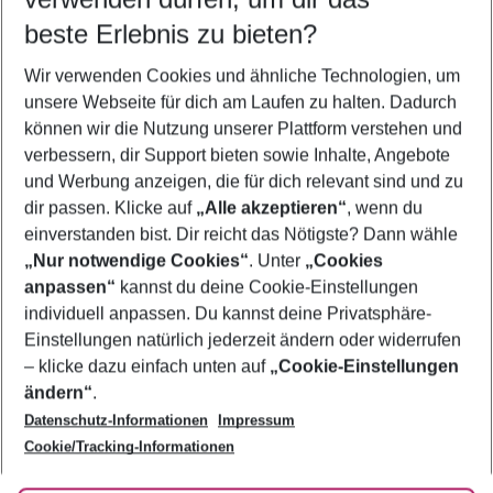
10.08.26
–
08.08.27
5-8 Nächte
beste Erlebnis zu bieten?
Wer wird verreisen
Wir verwenden Cookies und ähnliche Technologien, um
2 Erwachsene
Keine Kinder
unsere Webseite für dich am Laufen zu halten. Dadurch
können wir die Nutzung unserer Plattform verstehen und
Mehr Filter anzeigen
verbessern, dir Support bieten sowie Inhalte, Angebote
und Werbung anzeigen, die für dich relevant sind und zu
dir passen. Klicke auf
„Alle akzeptieren“
, wenn du
einverstanden bist. Dir reicht das Nötigste? Dann wähle
„Nur notwendige Cookies“
. Unter
„Cookies
anpassen“
kannst du deine Cookie-Einstellungen
Footer
Footer navigation
individuell anpassen. Du kannst deine Privatsphäre-
Über uns
Einstellungen natürlich jederzeit ändern oder widerrufen
AGB
– klicke dazu einfach unten auf
„Cookie-Einstellungen
Service & Hilfe
Bestpreisgarantie
ändern“
.
Datenschutz-Informationen
Impressum
Agenturbetreuung
Cookie-Einstellungen ändern
Folge uns
Barrierefreies Reisen
Cookie/Tracking-Informationen
Cookie-Richtlinie
Check-in
Datenschutz