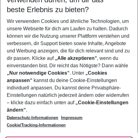
11.08.26
–
09.08.27
5-8 Nächte
beste Erlebnis zu bieten?
Wer wird verreisen
Wir verwenden Cookies und ähnliche Technologien, um
2 Erwachsene
Keine Kinder
unsere Webseite für dich am Laufen zu halten. Dadurch
können wir die Nutzung unserer Plattform verstehen und
Mehr Filter anzeigen
verbessern, dir Support bieten sowie Inhalte, Angebote
und Werbung anzeigen, die für dich relevant sind und zu
dir passen. Klicke auf
„Alle akzeptieren“
, wenn du
einverstanden bist. Dir reicht das Nötigste? Dann wähle
„Nur notwendige Cookies“
. Unter
„Cookies
anpassen“
kannst du deine Cookie-Einstellungen
Footer
Footer navigation
individuell anpassen. Du kannst deine Privatsphäre-
Über uns
Einstellungen natürlich jederzeit ändern oder widerrufen
AGB
– klicke dazu einfach unten auf
„Cookie-Einstellungen
Service & Hilfe
Bestpreisgarantie
ändern“
.
Datenschutz-Informationen
Impressum
Agenturbetreuung
Cookie-Einstellungen ändern
Folge uns
Barrierefreies Reisen
Cookie/Tracking-Informationen
Cookie-Richtlinie
Check-in
Datenschutz