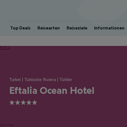
Top Deals
Reisearten
Reiseziele
Informationen
ious
Türkei | Türkische Riviera | Türkler
Eftalia Ocean Hotel
5