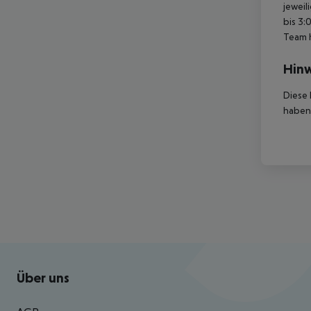
jeweil
bis 3:
Team 
Hinw
Diese 
haben,
Footer
Footer navigation
Über uns