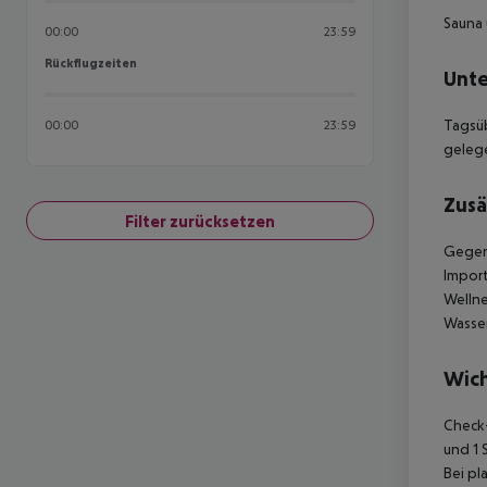
Sauna
00:00
23:59
Rückflugzeiten
Rückflugzeiten
Unte
Tagsüb
00:00
23:59
gelege
Zusä
Filter zurücksetzen
Gegen 
Import
Wellne
Wasser
Wich
Check-
und 1 
Bei pl