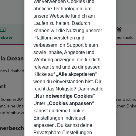
Wir verwenden Cookies und
ähnliche Technologien, um
unsere Webseite für dich am
Laufen zu halten. Dadurch
können wir die Nutzung unserer
ebote
Hotelbeschreibung
Hotelmerkmale
Plattform verstehen und
verbessern, dir Support bieten
lbeschreibung
sowie Inhalte, Angebote und
lia Ocean Hotel
Werbung anzeigen, die für dich
5
relevant sind und zu dir passen.
es Urlaubsdomizil der bekannten Eftalia Gruppe
Klicke auf
„Alle akzeptieren“
,
wenn du einverstanden bist. Dir
ort
reicht das Nötigste? Dann wähle
„Nur notwendige Cookies“
.
 Sommer 2017 eröffnete Hotel liegt in der Ferienregion Türkler und ist n
Unter
„Cookies anpassen“
nt, eine Unterführung ist vorhanden. Alanya mit seinen zahlreichen Einka
kannst du deine Cookie-
und Minibusverbindungen stehen an der Strasse zur Verfügung.
Einstellungen individuell
anpassen. Du kannst deine
merbeschreibung
Privatsphäre-Einstellungen