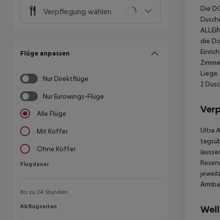
Die D
Verpflegung wählen
Dusche
ALLEI
die D
Einric
Flüge anpassen
Zimmer
Liege.
Nur Direktflüge
2 Dusc
Nur Eurowings-Flüge
Ver
Alle Flüge
Ultra 
Mit Koffer
tagsüb
Ohne Koffer
(ausse
Reserv
Flugdauer
Flugdauer
jeweil
Armban
Bis zu 24 Stunden
Abflugzeiten
Abflugzeiten
Well