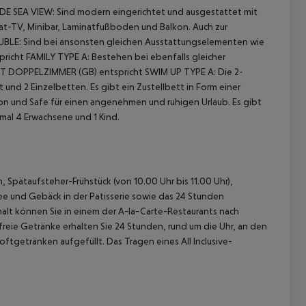
E SEA VIEW: Sind modern eingerichtet und ausgestattet mit
 Sat-TV, Minibar, Laminatfußboden und Balkon.
Auch zur
BLE: Sind bei ansonsten gleichen Ausstattungselementen wie
cht FAMILY TYPE A: Bestehen bei ebenfalls gleicher
 DOPPELZIMMER (GB) entspricht SWIM UP TYPE A: Die 2-
d 2 Einzelbetten. Es gibt ein Zustellbett in Form einer
kon und Safe für einen angenehmen und ruhigen Urlaub. Es gibt
mal 4 Erwachsene und 1 Kind.
 akzeptieren
m, Spätaufsteher-Frühstück (von 10.00 Uhr bis 11.00 Uhr),
Tee und Gebäck in der Patisserie sowie das 24 Stunden
alt können Sie in einem der A-la-Carte-Restaurants nach
lfreie Getränke erhalten Sie 24 Stunden, rund um die Uhr, an den
oftgetränken aufgefüllt. Das Tragen eines All Inclusive-