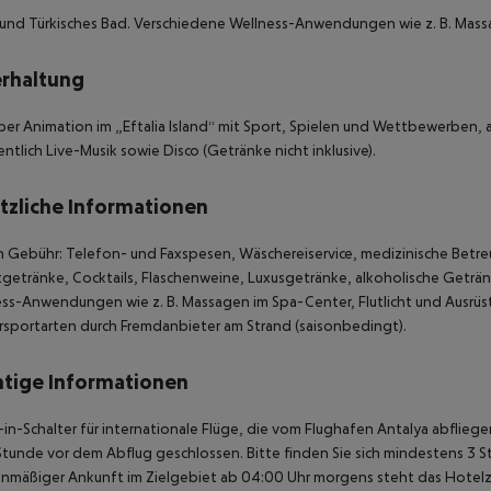
 und Türkisches Bad. Verschiedene Wellness-Anwendungen wie z. B. Mas
rhaltung
er Animation im „Eftalia Island“ mit Sport, Spielen und Wettbewerben, 
ntlich Live-Musik sowie Disco (Getränke nicht inklusive).
tzliche Informationen
Gebühr: Telefon- und Faxspesen, Wäschereiservice, medizinische Betreuu
getränke, Cocktails, Flaschenweine, Luxusgetränke, alkoholische Geträ
ss-Anwendungen wie z. B. Massagen im Spa-Center, Flutlicht und Ausrüstun
sportarten durch Fremdanbieter am Strand (saisonbedingt).
tige Informationen
in-Schalter für internationale Flüge, die vom Flughafen Antalya abflie
Stunde vor dem Abflug geschlossen. Bitte finden Sie sich mindestens 3 
anmäßiger Ankunft im Zielgebiet ab 04:00 Uhr morgens steht das Hotelz