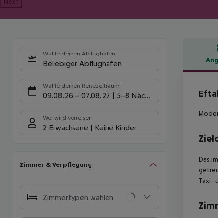
Next
Wähle deinen Abflughafen
Ang
Beliebiger Abflughafen
Hote
Wähle deinen Reisezeitraum
Efta
09.08.26
–
07.08.27
5-8 Nächte
Modern
Wer wird verreisen
2 Erwachsene
Keine Kinder
Ziel
Das im
Zimmer & Verpflegung
getren
Taxi- 
Zimmertypen wählen
Zim