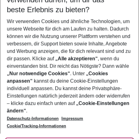
09.08.26
–
07.08.27
5-8 Nächte
beste Erlebnis zu bieten?
Wer wird verreisen
Wir verwenden Cookies und ähnliche Technologien, um
2 Erwachsene
Keine Kinder
unsere Webseite für dich am Laufen zu halten. Dadurch
können wir die Nutzung unserer Plattform verstehen und
Mehr Filter anzeigen
verbessern, dir Support bieten sowie Inhalte, Angebote
und Werbung anzeigen, die für dich relevant sind und zu
dir passen. Klicke auf
„Alle akzeptieren“
, wenn du
einverstanden bist. Dir reicht das Nötigste? Dann wähle
„Nur notwendige Cookies“
. Unter
„Cookies
anpassen“
kannst du deine Cookie-Einstellungen
Footer
Footer navigation
individuell anpassen. Du kannst deine Privatsphäre-
Über uns
Einstellungen natürlich jederzeit ändern oder widerrufen
AGB
– klicke dazu einfach unten auf
„Cookie-Einstellungen
Service & Hilfe
Bestpreisgarantie
ändern“
.
Datenschutz-Informationen
Impressum
Agenturbetreuung
Cookie-Einstellungen ändern
Folge uns
Barrierefreies Reisen
Cookie/Tracking-Informationen
Cookie-Richtlinie
Check-in
Datenschutz