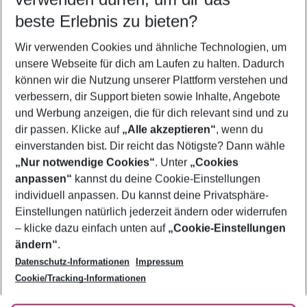
09.08.26
–
07.08.27
5-8 Nächte
beste Erlebnis zu bieten?
Wer wird verreisen
Wir verwenden Cookies und ähnliche Technologien, um
2 Erwachsene
Keine Kinder
unsere Webseite für dich am Laufen zu halten. Dadurch
können wir die Nutzung unserer Plattform verstehen und
Mehr Filter anzeigen
verbessern, dir Support bieten sowie Inhalte, Angebote
und Werbung anzeigen, die für dich relevant sind und zu
dir passen. Klicke auf
„Alle akzeptieren“
, wenn du
einverstanden bist. Dir reicht das Nötigste? Dann wähle
„Nur notwendige Cookies“
. Unter
„Cookies
anpassen“
kannst du deine Cookie-Einstellungen
Footer
Footer navigation
individuell anpassen. Du kannst deine Privatsphäre-
Über uns
Einstellungen natürlich jederzeit ändern oder widerrufen
AGB
– klicke dazu einfach unten auf
„Cookie-Einstellungen
Service & Hilfe
Bestpreisgarantie
ändern“
.
Datenschutz-Informationen
Impressum
Agenturbetreuung
Cookie-Einstellungen ändern
Folge uns
Barrierefreies Reisen
Cookie/Tracking-Informationen
Cookie-Richtlinie
Check-in
Datenschutz