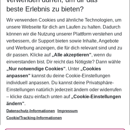
09.08.26
–
07.08.27
5-8 Nächte
beste Erlebnis zu bieten?
Wer wird verreisen
Wir verwenden Cookies und ähnliche Technologien, um
2 Erwachsene
Keine Kinder
unsere Webseite für dich am Laufen zu halten. Dadurch
können wir die Nutzung unserer Plattform verstehen und
Mehr Filter anzeigen
verbessern, dir Support bieten sowie Inhalte, Angebote
und Werbung anzeigen, die für dich relevant sind und zu
dir passen. Klicke auf
„Alle akzeptieren“
, wenn du
einverstanden bist. Dir reicht das Nötigste? Dann wähle
„Nur notwendige Cookies“
. Unter
„Cookies
anpassen“
kannst du deine Cookie-Einstellungen
Footer
Footer navigation
individuell anpassen. Du kannst deine Privatsphäre-
Über uns
Einstellungen natürlich jederzeit ändern oder widerrufen
AGB
– klicke dazu einfach unten auf
„Cookie-Einstellungen
Service & Hilfe
Bestpreisgarantie
ändern“
.
Datenschutz-Informationen
Impressum
Agenturbetreuung
Cookie-Einstellungen ändern
Folge uns
Barrierefreies Reisen
Cookie/Tracking-Informationen
Cookie-Richtlinie
Check-in
Datenschutz