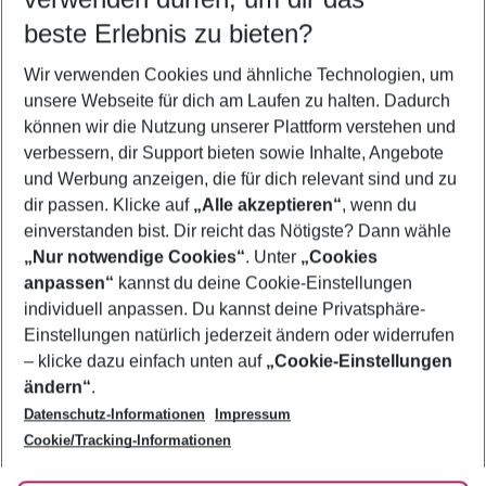
10.08.26
–
08.08.27
5-8 Nächte
beste Erlebnis zu bieten?
Wer wird verreisen
Wir verwenden Cookies und ähnliche Technologien, um
2 Erwachsene
Keine Kinder
unsere Webseite für dich am Laufen zu halten. Dadurch
können wir die Nutzung unserer Plattform verstehen und
Mehr Filter anzeigen
verbessern, dir Support bieten sowie Inhalte, Angebote
und Werbung anzeigen, die für dich relevant sind und zu
dir passen. Klicke auf
„Alle akzeptieren“
, wenn du
einverstanden bist. Dir reicht das Nötigste? Dann wähle
„Nur notwendige Cookies“
. Unter
„Cookies
anpassen“
kannst du deine Cookie-Einstellungen
Footer
Footer navigation
individuell anpassen. Du kannst deine Privatsphäre-
Über uns
Einstellungen natürlich jederzeit ändern oder widerrufen
AGB
– klicke dazu einfach unten auf
„Cookie-Einstellungen
Service & Hilfe
Bestpreisgarantie
ändern“
.
Datenschutz-Informationen
Impressum
Agenturbetreuung
Cookie-Einstellungen ändern
Folge uns
Barrierefreies Reisen
Cookie/Tracking-Informationen
Cookie-Richtlinie
Check-in
Datenschutz