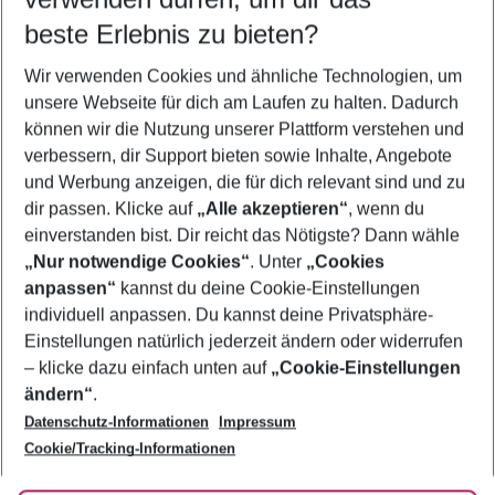
09.08.26
–
07.08.27
5-8 Nächte
beste Erlebnis zu bieten?
Wer wird verreisen
Wir verwenden Cookies und ähnliche Technologien, um
2 Erwachsene
Keine Kinder
unsere Webseite für dich am Laufen zu halten. Dadurch
können wir die Nutzung unserer Plattform verstehen und
Mehr Filter anzeigen
verbessern, dir Support bieten sowie Inhalte, Angebote
und Werbung anzeigen, die für dich relevant sind und zu
dir passen. Klicke auf
„Alle akzeptieren“
, wenn du
einverstanden bist. Dir reicht das Nötigste? Dann wähle
„Nur notwendige Cookies“
. Unter
„Cookies
anpassen“
kannst du deine Cookie-Einstellungen
Footer
Footer navigation
individuell anpassen. Du kannst deine Privatsphäre-
Über uns
Einstellungen natürlich jederzeit ändern oder widerrufen
AGB
– klicke dazu einfach unten auf
„Cookie-Einstellungen
Service & Hilfe
Bestpreisgarantie
ändern“
.
Datenschutz-Informationen
Impressum
Agenturbetreuung
Cookie-Einstellungen ändern
Folge uns
Barrierefreies Reisen
Cookie/Tracking-Informationen
Cookie-Richtlinie
Check-in
Datenschutz