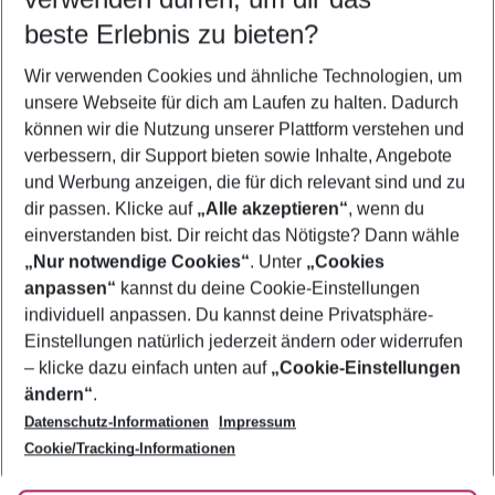
09.08.26
–
07.08.27
5-8 Nächte
beste Erlebnis zu bieten?
Wer wird verreisen
Wir verwenden Cookies und ähnliche Technologien, um
2 Erwachsene
Keine Kinder
unsere Webseite für dich am Laufen zu halten. Dadurch
können wir die Nutzung unserer Plattform verstehen und
Mehr Filter anzeigen
verbessern, dir Support bieten sowie Inhalte, Angebote
und Werbung anzeigen, die für dich relevant sind und zu
dir passen. Klicke auf
„Alle akzeptieren“
, wenn du
einverstanden bist. Dir reicht das Nötigste? Dann wähle
„Nur notwendige Cookies“
. Unter
„Cookies
anpassen“
kannst du deine Cookie-Einstellungen
Footer
Footer navigation
individuell anpassen. Du kannst deine Privatsphäre-
Über uns
Einstellungen natürlich jederzeit ändern oder widerrufen
AGB
– klicke dazu einfach unten auf
„Cookie-Einstellungen
Service & Hilfe
Bestpreisgarantie
ändern“
.
Datenschutz-Informationen
Impressum
Agenturbetreuung
Cookie-Einstellungen ändern
Folge uns
Barrierefreies Reisen
Cookie/Tracking-Informationen
Cookie-Richtlinie
Check-in
Datenschutz