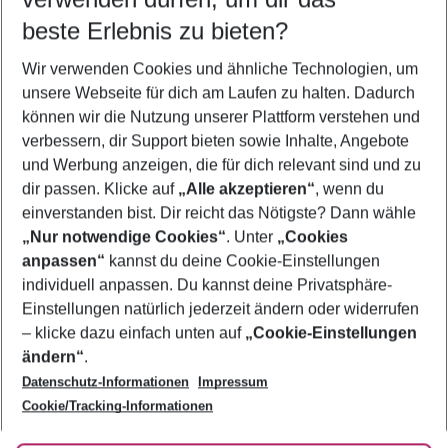
10.08.26
–
08.08.27
5-8 Nächte
beste Erlebnis zu bieten?
Wer wird verreisen
Wir verwenden Cookies und ähnliche Technologien, um
2 Erwachsene
Keine Kinder
unsere Webseite für dich am Laufen zu halten. Dadurch
können wir die Nutzung unserer Plattform verstehen und
Mehr Filter anzeigen
verbessern, dir Support bieten sowie Inhalte, Angebote
und Werbung anzeigen, die für dich relevant sind und zu
dir passen. Klicke auf
„Alle akzeptieren“
, wenn du
einverstanden bist. Dir reicht das Nötigste? Dann wähle
„Nur notwendige Cookies“
. Unter
„Cookies
anpassen“
kannst du deine Cookie-Einstellungen
Footer
Footer navigation
individuell anpassen. Du kannst deine Privatsphäre-
Über uns
Einstellungen natürlich jederzeit ändern oder widerrufen
AGB
– klicke dazu einfach unten auf
„Cookie-Einstellungen
Service & Hilfe
Bestpreisgarantie
ändern“
.
Datenschutz-Informationen
Impressum
Agenturbetreuung
Cookie-Einstellungen ändern
Folge uns
Barrierefreies Reisen
Cookie/Tracking-Informationen
Cookie-Richtlinie
Check-in
Datenschutz