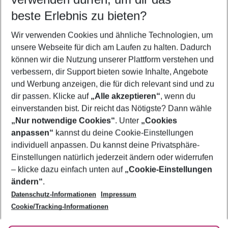
08.08.26
–
06.08.27
5-8 Nächte
beste Erlebnis zu bieten?
Wer wird verreisen
Wir verwenden Cookies und ähnliche Technologien, um
2 Erwachsene
Keine Kinder
unsere Webseite für dich am Laufen zu halten. Dadurch
können wir die Nutzung unserer Plattform verstehen und
Mehr Filter anzeigen
verbessern, dir Support bieten sowie Inhalte, Angebote
und Werbung anzeigen, die für dich relevant sind und zu
dir passen. Klicke auf
„Alle akzeptieren“
, wenn du
einverstanden bist. Dir reicht das Nötigste? Dann wähle
„Nur notwendige Cookies“
. Unter
„Cookies
anpassen“
kannst du deine Cookie-Einstellungen
Footer
Footer navigation
individuell anpassen. Du kannst deine Privatsphäre-
Über uns
Einstellungen natürlich jederzeit ändern oder widerrufen
AGB
– klicke dazu einfach unten auf
„Cookie-Einstellungen
Service & Hilfe
Bestpreisgarantie
ändern“
.
Datenschutz-Informationen
Impressum
Agenturbetreuung
Cookie-Einstellungen ändern
Folge uns
Barrierefreies Reisen
Cookie/Tracking-Informationen
Cookie-Richtlinie
Check-in
Datenschutz