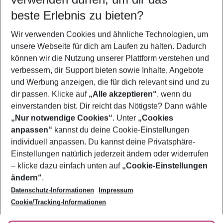
10.08.26
–
08.08.27
5-8 Nächte
beste Erlebnis zu bieten?
Wer wird verreisen
Wir verwenden Cookies und ähnliche Technologien, um
2 Erwachsene
Keine Kinder
unsere Webseite für dich am Laufen zu halten. Dadurch
können wir die Nutzung unserer Plattform verstehen und
Mehr Filter anzeigen
verbessern, dir Support bieten sowie Inhalte, Angebote
und Werbung anzeigen, die für dich relevant sind und zu
dir passen. Klicke auf
„Alle akzeptieren“
, wenn du
einverstanden bist. Dir reicht das Nötigste? Dann wähle
„Nur notwendige Cookies“
. Unter
„Cookies
anpassen“
kannst du deine Cookie-Einstellungen
Footer
Footer navigation
individuell anpassen. Du kannst deine Privatsphäre-
Über uns
Einstellungen natürlich jederzeit ändern oder widerrufen
AGB
– klicke dazu einfach unten auf
„Cookie-Einstellungen
Service & Hilfe
Bestpreisgarantie
ändern“
.
Datenschutz-Informationen
Impressum
Agenturbetreuung
Cookie-Einstellungen ändern
Folge uns
Barrierefreies Reisen
Cookie/Tracking-Informationen
Cookie-Richtlinie
Check-in
Datenschutz