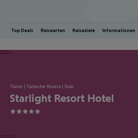
Top Deals
Reisearten
Reiseziele
Informationen
ious
Türkei | Türkische Riviera | Side
Starlight Resort Hotel
5