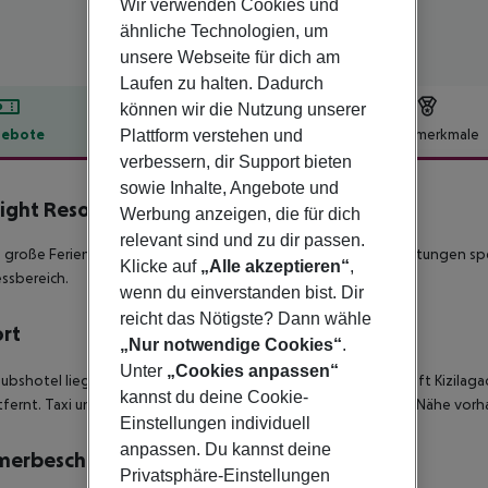
Wir verwenden Cookies und
ähnliche Technologien, um
unsere Webseite für dich am
Laufen zu halten. Dadurch
können wir die Nutzung unserer
ebote
Hotelbeschreibung
Hotelmerkmale
Plattform verstehen und
verbessern, dir Support bieten
lbeschreibung
sowie Inhalte, Angebote und
light Resort Hotel
Werbung anzeigen, die für dich
5
relevant sind und zu dir passen.
 große Feriendorf wurde 2008 eröffnet. Es bietet viele Einrichtungen s
Klicke auf
„Alle akzeptieren“
,
ssbereich.
wenn du einverstanden bist. Dir
reicht das Nötigste? Dann wähle
ort
„Nur notwendige Cookies“
.
Unter
„Cookies anpassen“
laubshotel liegt direkt am breiten Sand-/Kiesstrand der Ortschaft Kizilagac
kannst du deine Cookie-
fernt. Taxi und öffentliche Minibus-Verbindungen sind in der Nähe vor
Einstellungen individuell
anpassen. Du kannst deine
merbeschreibung
Privatsphäre-Einstellungen