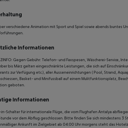
rhaltung
er verschiedene Animation mit Sport und Spiel sowie abends buntes Un
Vorführungen.
tzliche Informationen
ZINFO:
Gegen Gebühr: Telefon- und Faxspesen, Wäscherei-Service, Inte
er bis März gelten eingeschränkte Leistungen, die sich auf Einschränkun
rants zur Verfügung etc.), aller Ausseneinrichtungen ( Pool, Strand, Aqua
chiessen, Basket- und Minifussball auf einem Mulitfunktionsplatz, Beachv
tion geboten.
tige Informationen
in-Schalter für internationale Flüge, die vom Flughafen Antalya abflie
Stunde vor dem Abflug geschlossen. Bitte finden Sie sich mindestens 3 
anmäßiger Ankunft im Zielgebiet ab 04:00 Uhr morgens steht das Hotelz