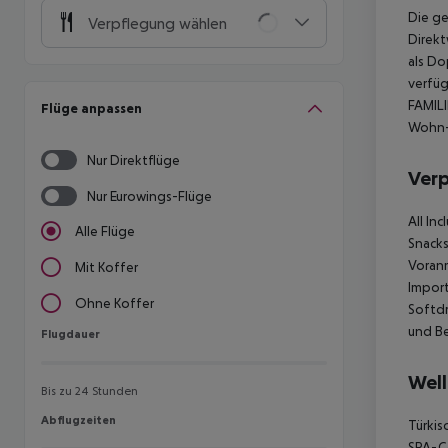
Die g
Verpflegung wählen
Direkt
als Do
verfüg
FAMILI
Flüge anpassen
Wohn-
Nur Direktflüge
Ver
Nur Eurowings-Flüge
All In
Alle Flüge
Snacks
Voranm
Mit Koffer
Import
Ohne Koffer
Softdr
und Be
Flugdauer
Flugdauer
Well
Bis zu 24 Stunden
Abflugzeiten
Abflugzeiten
Türkis
SPA-C