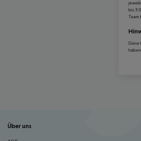
jeweil
bis 3:
Team 
Hinw
Diese 
haben,
Footer
Footer navigation
Über uns