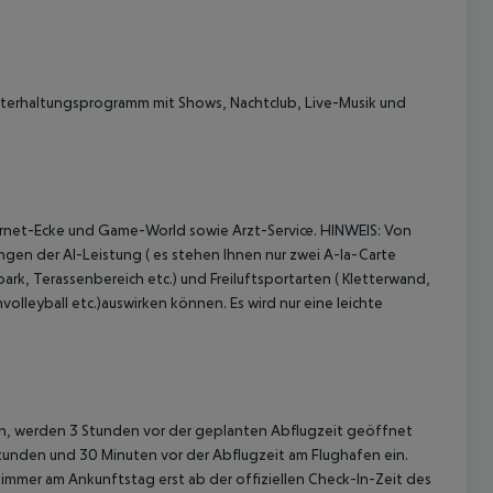
terhaltungsprogramm mit Shows, Nachtclub, Live-Musik und
rnet-Ecke und Game-World sowie Arzt-Service.
HINWEIS:
Von
gen der AI-Leistung ( es stehen Ihnen nur zwei A-la-Carte
park, Terassenbereich etc.) und Freiluftsportarten ( Kletterwand,
olleyball etc.)auswirken können. Es wird nur eine leichte
gen, werden 3 Stunden vor der geplanten Abflugzeit geöffnet
Stunden und 30 Minuten vor der Abflugzeit am Flughafen ein.
immer am Ankunftstag erst ab der offiziellen Check-In-Zeit des