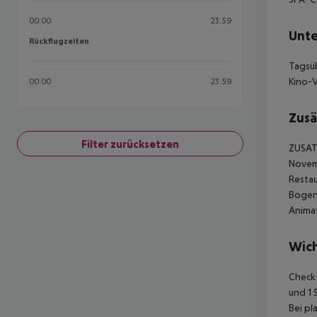
00:00
23:59
Unte
Rückflugzeiten
Rückflugzeiten
Tagsüb
Kino-
00:00
23:59
Zusä
Filter zurücksetzen
ZUSAT
Novemb
Restau
Bogens
Anima
Wich
Check-
und 1 
Bei pl