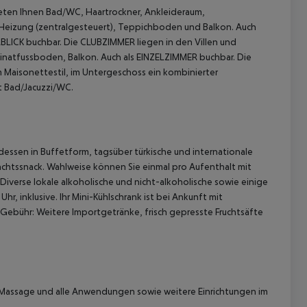
ten Ihnen Bad/WC, Haartrockner, Ankleideraum,
e/Heizung (zentralgesteuert), Teppichboden und Balkon.
Auch
BLICK buchbar.
Die CLUBZIMMER liegen in den Villen und
inatfussboden, Balkon.
Auch als EINZELZIMMER buchbar.
Die
m Maisonettestil, im Untergeschoss ein kombinierter
t Bad/Jacuzzi/WC.
bendessen in Buffetform, tagsüber türkische und internationale
 akzeptieren
chtssnack. Wahlweise können Sie einmal pro Aufenthalt mit
iverse lokale alkoholische und nicht-alkoholische sowie einige
, inklusive. Ihr Mini-Kühlschrank ist bei Ankunft mit
ebühr: Weitere Importgetränke, frisch gepresste Fruchtsäfte
assage und alle Anwendungen sowie weitere Einrichtungen im