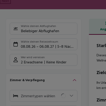
Next
Wähle deinen Abflughafen
Ang
Beliebiger Abflughafen
Hote
Wähle deinen Reisezeitraum
Star
08.08.26
–
06.08.27
5-8 Nächte
Dieses
Wer wird verreisen
Wellne
2 Erwachsene
Keine Kinder
Ziel
Zimmer & Verpflegung
Ihr Ur
km ent
Zimmertypen wählen
Zim