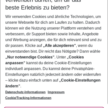
11.08.26
–
09.08.27
5-8 Nächte
beste Erlebnis zu bieten?
Wer wird verreisen
Wir verwenden Cookies und ähnliche Technologien, um
2 Erwachsene
Keine Kinder
unsere Webseite für dich am Laufen zu halten. Dadurch
können wir die Nutzung unserer Plattform verstehen und
Mehr Filter anzeigen
verbessern, dir Support bieten sowie Inhalte, Angebote
und Werbung anzeigen, die für dich relevant sind und zu
dir passen. Klicke auf
„Alle akzeptieren“
, wenn du
einverstanden bist. Dir reicht das Nötigste? Dann wähle
„Nur notwendige Cookies“
. Unter
„Cookies
anpassen“
kannst du deine Cookie-Einstellungen
Footer
Footer navigation
individuell anpassen. Du kannst deine Privatsphäre-
Über uns
Einstellungen natürlich jederzeit ändern oder widerrufen
AGB
– klicke dazu einfach unten auf
„Cookie-Einstellungen
Service & Hilfe
Bestpreisgarantie
ändern“
.
Datenschutz-Informationen
Impressum
Agenturbetreuung
Cookie-Einstellungen ändern
Folge uns
Barrierefreies Reisen
Cookie/Tracking-Informationen
Cookie-Richtlinie
Check-in
Datenschutz