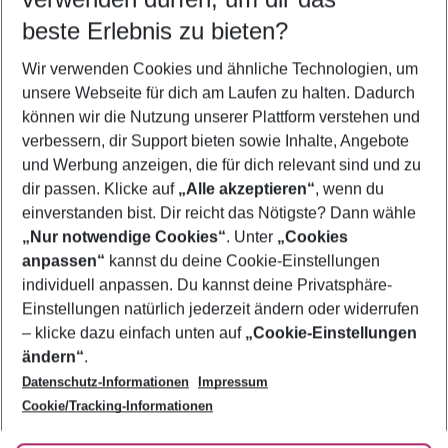
10.08.26
–
08.08.27
5-8 Nächte
beste Erlebnis zu bieten?
Wer wird verreisen
Wir verwenden Cookies und ähnliche Technologien, um
2 Erwachsene
Keine Kinder
unsere Webseite für dich am Laufen zu halten. Dadurch
können wir die Nutzung unserer Plattform verstehen und
Mehr Filter anzeigen
verbessern, dir Support bieten sowie Inhalte, Angebote
und Werbung anzeigen, die für dich relevant sind und zu
dir passen. Klicke auf
„Alle akzeptieren“
, wenn du
einverstanden bist. Dir reicht das Nötigste? Dann wähle
„Nur notwendige Cookies“
. Unter
„Cookies
anpassen“
kannst du deine Cookie-Einstellungen
Footer
Footer navigation
individuell anpassen. Du kannst deine Privatsphäre-
Über uns
Einstellungen natürlich jederzeit ändern oder widerrufen
AGB
– klicke dazu einfach unten auf
„Cookie-Einstellungen
Service & Hilfe
Bestpreisgarantie
ändern“
.
Datenschutz-Informationen
Impressum
Agenturbetreuung
Cookie-Einstellungen ändern
Folge uns
Barrierefreies Reisen
Cookie/Tracking-Informationen
Cookie-Richtlinie
Check-in
Datenschutz