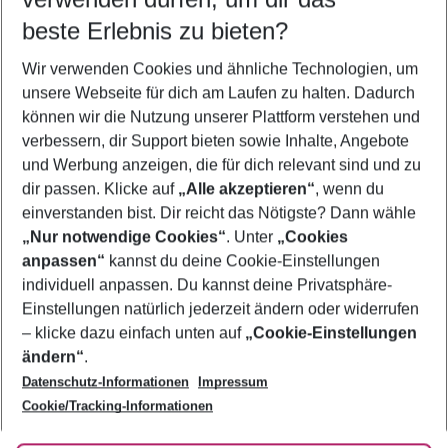
08.08.26
–
06.08.27
5-8 Nächte
beste Erlebnis zu bieten?
Wer wird verreisen
Wir verwenden Cookies und ähnliche Technologien, um
2 Erwachsene
Keine Kinder
unsere Webseite für dich am Laufen zu halten. Dadurch
können wir die Nutzung unserer Plattform verstehen und
Mehr Filter anzeigen
verbessern, dir Support bieten sowie Inhalte, Angebote
und Werbung anzeigen, die für dich relevant sind und zu
dir passen. Klicke auf
„Alle akzeptieren“
, wenn du
einverstanden bist. Dir reicht das Nötigste? Dann wähle
„Nur notwendige Cookies“
. Unter
„Cookies
anpassen“
kannst du deine Cookie-Einstellungen
Footer
Footer navigation
individuell anpassen. Du kannst deine Privatsphäre-
Über uns
Einstellungen natürlich jederzeit ändern oder widerrufen
AGB
– klicke dazu einfach unten auf
„Cookie-Einstellungen
Service & Hilfe
Bestpreisgarantie
ändern“
.
Datenschutz-Informationen
Impressum
Agenturbetreuung
Cookie-Einstellungen ändern
Folge uns
Barrierefreies Reisen
Cookie/Tracking-Informationen
Cookie-Richtlinie
Check-in
Datenschutz