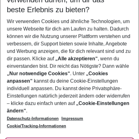
10.08.26
–
08.08.27
5-8 Nächte
beste Erlebnis zu bieten?
Wer wird verreisen
Wir verwenden Cookies und ähnliche Technologien, um
2 Erwachsene
Keine Kinder
unsere Webseite für dich am Laufen zu halten. Dadurch
können wir die Nutzung unserer Plattform verstehen und
Mehr Filter anzeigen
verbessern, dir Support bieten sowie Inhalte, Angebote
und Werbung anzeigen, die für dich relevant sind und zu
dir passen. Klicke auf
„Alle akzeptieren“
, wenn du
einverstanden bist. Dir reicht das Nötigste? Dann wähle
„Nur notwendige Cookies“
. Unter
„Cookies
anpassen“
kannst du deine Cookie-Einstellungen
Footer
Footer navigation
individuell anpassen. Du kannst deine Privatsphäre-
Über uns
Einstellungen natürlich jederzeit ändern oder widerrufen
AGB
– klicke dazu einfach unten auf
„Cookie-Einstellungen
Service & Hilfe
Bestpreisgarantie
ändern“
.
Datenschutz-Informationen
Impressum
Agenturbetreuung
Cookie-Einstellungen ändern
Folge uns
Barrierefreies Reisen
Cookie/Tracking-Informationen
Cookie-Richtlinie
Check-in
Datenschutz