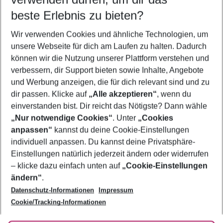
09.08.26
–
07.08.27
5-8 Nächte
beste Erlebnis zu bieten?
Wer wird verreisen
Wir verwenden Cookies und ähnliche Technologien, um
2 Erwachsene
Keine Kinder
unsere Webseite für dich am Laufen zu halten. Dadurch
können wir die Nutzung unserer Plattform verstehen und
Mehr Filter anzeigen
verbessern, dir Support bieten sowie Inhalte, Angebote
und Werbung anzeigen, die für dich relevant sind und zu
dir passen. Klicke auf
„Alle akzeptieren“
, wenn du
einverstanden bist. Dir reicht das Nötigste? Dann wähle
„Nur notwendige Cookies“
. Unter
„Cookies
anpassen“
kannst du deine Cookie-Einstellungen
Footer
Footer navigation
individuell anpassen. Du kannst deine Privatsphäre-
Über uns
Einstellungen natürlich jederzeit ändern oder widerrufen
AGB
– klicke dazu einfach unten auf
„Cookie-Einstellungen
Service & Hilfe
Bestpreisgarantie
ändern“
.
Datenschutz-Informationen
Impressum
Agenturbetreuung
Cookie-Einstellungen ändern
Folge uns
Barrierefreies Reisen
Cookie/Tracking-Informationen
Cookie-Richtlinie
Check-in
Datenschutz