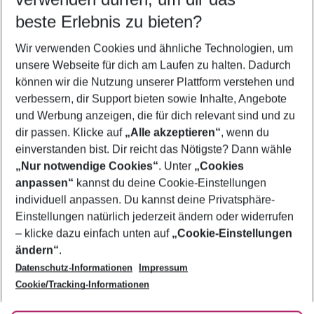
10.08.26
–
08.08.27
5-8 Nächte
beste Erlebnis zu bieten?
Wer wird verreisen
Wir verwenden Cookies und ähnliche Technologien, um
2 Erwachsene
Keine Kinder
unsere Webseite für dich am Laufen zu halten. Dadurch
können wir die Nutzung unserer Plattform verstehen und
Mehr Filter anzeigen
verbessern, dir Support bieten sowie Inhalte, Angebote
und Werbung anzeigen, die für dich relevant sind und zu
dir passen. Klicke auf
„Alle akzeptieren“
, wenn du
einverstanden bist. Dir reicht das Nötigste? Dann wähle
„Nur notwendige Cookies“
. Unter
„Cookies
anpassen“
kannst du deine Cookie-Einstellungen
Footer
Footer navigation
individuell anpassen. Du kannst deine Privatsphäre-
Über uns
Einstellungen natürlich jederzeit ändern oder widerrufen
AGB
– klicke dazu einfach unten auf
„Cookie-Einstellungen
Service & Hilfe
Bestpreisgarantie
ändern“
.
Datenschutz-Informationen
Impressum
Agenturbetreuung
Cookie-Einstellungen ändern
Folge uns
Barrierefreies Reisen
Cookie/Tracking-Informationen
Cookie-Richtlinie
Check-in
Datenschutz