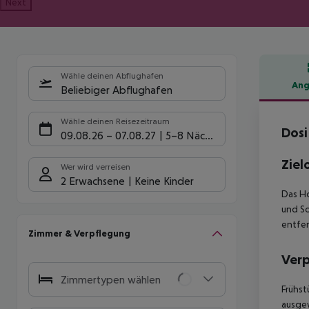
Next
Wähle deinen Abflughafen
Ang
Beliebiger Abflughafen
Hote
Wähle deinen Reisezeitraum
Dosi
09.08.26
–
07.08.27
5-8 Nächte
Ziel
Wer wird verreisen
2 Erwachsene
Keine Kinder
Das Ho
und So
entfer
Zimmer & Verpflegung
Ver
Zimmertypen wählen
Frühst
ausgew