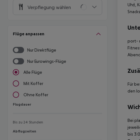
Uhr), 
Verpflegung wählen
Snacks
Unte
Flüge anpassen
port- 
Fitnes
Nur Direktflüge
Abends
Nur Eurowings-Flüge
Zusä
Alle Flüge
Mit Koffer
Für be
den lo
Ohne Koffer
Flugdauer
Flugdauer
Wich
Bei pl
Bis zu 24 Stunden
jeweil
Abflugzeiten
Abflugzeiten
bis 3: