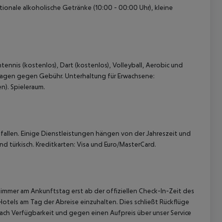
tionale alkoholische Getränke (10:00 - 00:00 Uhr), kleine
ennis (kostenlos), Dart (kostenlos), Volleyball, Aerobic und
sagen gegen Gebühr. Unterhaltung für Erwachsene:
 akzeptieren
n). Spieleraum.
allen. Einige Dienstleistungen hängen von der Jahreszeit und
d türkisch. Kreditkarten: Visa und Euro/MasterCard.
immer am Ankunftstag erst ab der offiziellen Check-In-Zeit des
Hotels am Tag der Abreise einzuhalten. Dies schließt Rückflüge
ach Verfügbarkeit und gegen einen Aufpreis über unser Service