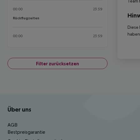
Team 
00:00
23:59
Hinw
Rückflugzeiten
Rückflugzeiten
Diese 
haben,
00:00
23:59
Filter zurücksetzen
Footer
Footer navigation
Über uns
AGB
Bestpreisgarantie