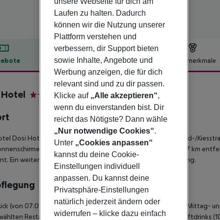
unsere Webseite für dich am
Laufen zu halten. Dadurch
können wir die Nutzung unserer
Plattform verstehen und
verbessern, dir Support bieten
sowie Inhalte, Angebote und
ebote
Hotelbeschreibung
Hotelmerkmale
Werbung anzeigen, die für dich
lbeschreibung
relevant sind und zu dir passen.
 Hotel
Klicke auf
„Alle akzeptieren“
,
4
wenn du einverstanden bist. Dir
ort
reicht das Nötigste? Dann wähle
„Nur notwendige Cookies“
.
tel Dosi Hotel befindet sich ca. 1,3 km vom hoteleigenen Sand-/Kiesstr
Unter
„Cookies anpassen“
nnenschirme kostenlos verfügbar. Die Stadt Manavgat ist ca. 7 km entfern
kannst du deine Cookie-
nt. Ein weiterer Flughafen (GZP) liegt in etwa 108 km Entfernung.
Einstellungen individuell
anpassen. Du kannst deine
pflegung
Privatsphäre-Einstellungen
natürlich jederzeit ändern oder
ück (von 07:00 - 10:00 Uhr) vom Buffet. All Inclusive: Frühstück, Mittag
widerrufen – klicke dazu einfach
ählten Restaurants. Wasser zu bestimmten Service-Zeiten. Softdrinks (10: