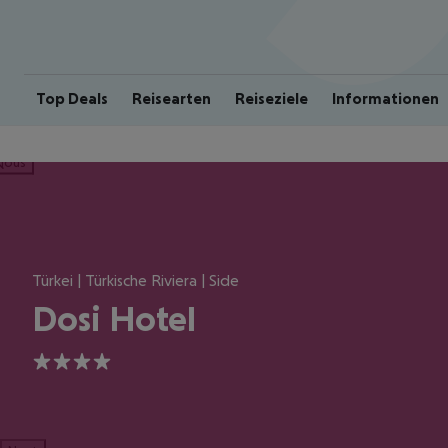
Top Deals
Reisearten
Reiseziele
Informationen
ious
Türkei | Türkische Riviera | Side
Dosi Hotel
4