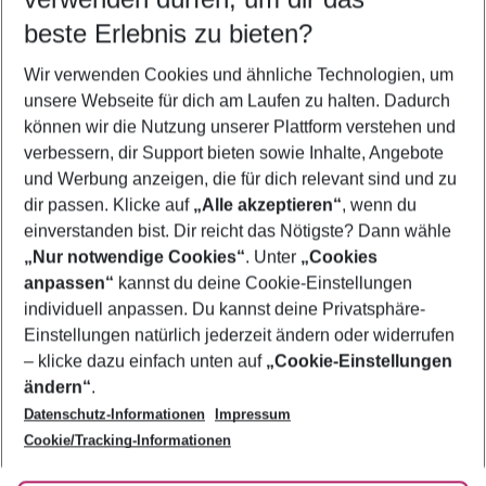
09.08.26
–
07.08.27
5-8 Nächte
beste Erlebnis zu bieten?
Wer wird verreisen
Wir verwenden Cookies und ähnliche Technologien, um
2 Erwachsene
Keine Kinder
unsere Webseite für dich am Laufen zu halten. Dadurch
können wir die Nutzung unserer Plattform verstehen und
Mehr Filter anzeigen
verbessern, dir Support bieten sowie Inhalte, Angebote
und Werbung anzeigen, die für dich relevant sind und zu
dir passen. Klicke auf
„Alle akzeptieren“
, wenn du
einverstanden bist. Dir reicht das Nötigste? Dann wähle
„Nur notwendige Cookies“
. Unter
„Cookies
anpassen“
kannst du deine Cookie-Einstellungen
Footer
Footer navigation
individuell anpassen. Du kannst deine Privatsphäre-
Über uns
Einstellungen natürlich jederzeit ändern oder widerrufen
AGB
– klicke dazu einfach unten auf
„Cookie-Einstellungen
Service & Hilfe
Bestpreisgarantie
ändern“
.
Datenschutz-Informationen
Impressum
Agenturbetreuung
Cookie-Einstellungen ändern
Folge uns
Barrierefreies Reisen
Cookie/Tracking-Informationen
Cookie-Richtlinie
Check-in
Datenschutz