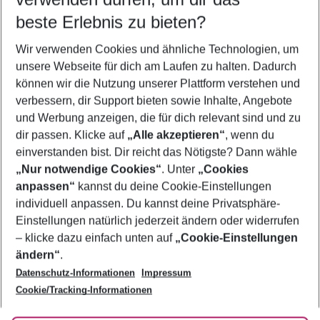
10.08.26
–
08.08.27
5-8 Nächte
beste Erlebnis zu bieten?
Wer wird verreisen
Wir verwenden Cookies und ähnliche Technologien, um
2 Erwachsene
Keine Kinder
unsere Webseite für dich am Laufen zu halten. Dadurch
können wir die Nutzung unserer Plattform verstehen und
Mehr Filter anzeigen
verbessern, dir Support bieten sowie Inhalte, Angebote
und Werbung anzeigen, die für dich relevant sind und zu
dir passen. Klicke auf
„Alle akzeptieren“
, wenn du
einverstanden bist. Dir reicht das Nötigste? Dann wähle
„Nur notwendige Cookies“
. Unter
„Cookies
anpassen“
kannst du deine Cookie-Einstellungen
Footer
Footer navigation
individuell anpassen. Du kannst deine Privatsphäre-
Über uns
Einstellungen natürlich jederzeit ändern oder widerrufen
AGB
– klicke dazu einfach unten auf
„Cookie-Einstellungen
Service & Hilfe
Bestpreisgarantie
ändern“
.
Datenschutz-Informationen
Impressum
Agenturbetreuung
Cookie-Einstellungen ändern
Folge uns
Barrierefreies Reisen
Cookie/Tracking-Informationen
Cookie-Richtlinie
Check-in
Datenschutz