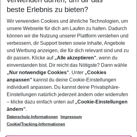
08.08.26
–
06.08.27
5-8 Nächte
beste Erlebnis zu bieten?
Wer wird verreisen
Wir verwenden Cookies und ähnliche Technologien, um
2 Erwachsene
Keine Kinder
unsere Webseite für dich am Laufen zu halten. Dadurch
können wir die Nutzung unserer Plattform verstehen und
Mehr Filter anzeigen
verbessern, dir Support bieten sowie Inhalte, Angebote
und Werbung anzeigen, die für dich relevant sind und zu
dir passen. Klicke auf
„Alle akzeptieren“
, wenn du
einverstanden bist. Dir reicht das Nötigste? Dann wähle
„Nur notwendige Cookies“
. Unter
„Cookies
anpassen“
kannst du deine Cookie-Einstellungen
Footer
Footer navigation
individuell anpassen. Du kannst deine Privatsphäre-
Über uns
Einstellungen natürlich jederzeit ändern oder widerrufen
AGB
– klicke dazu einfach unten auf
„Cookie-Einstellungen
Service & Hilfe
Bestpreisgarantie
ändern“
.
Datenschutz-Informationen
Impressum
Agenturbetreuung
Cookie-Einstellungen ändern
Folge uns
Barrierefreies Reisen
Cookie/Tracking-Informationen
Cookie-Richtlinie
Check-in
Datenschutz