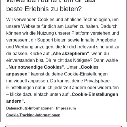
08.08.26
–
06.08.27
5-8 Nächte
beste Erlebnis zu bieten?
Wer wird verreisen
Wir verwenden Cookies und ähnliche Technologien, um
2 Erwachsene
Keine Kinder
unsere Webseite für dich am Laufen zu halten. Dadurch
können wir die Nutzung unserer Plattform verstehen und
Mehr Filter anzeigen
verbessern, dir Support bieten sowie Inhalte, Angebote
und Werbung anzeigen, die für dich relevant sind und zu
dir passen. Klicke auf
„Alle akzeptieren“
, wenn du
einverstanden bist. Dir reicht das Nötigste? Dann wähle
„Nur notwendige Cookies“
. Unter
„Cookies
anpassen“
kannst du deine Cookie-Einstellungen
Footer
Footer navigation
individuell anpassen. Du kannst deine Privatsphäre-
Über uns
Einstellungen natürlich jederzeit ändern oder widerrufen
AGB
– klicke dazu einfach unten auf
„Cookie-Einstellungen
Service & Hilfe
Bestpreisgarantie
ändern“
.
Datenschutz-Informationen
Impressum
Agenturbetreuung
Cookie-Einstellungen ändern
Folge uns
Barrierefreies Reisen
Cookie/Tracking-Informationen
Cookie-Richtlinie
Check-in
Datenschutz