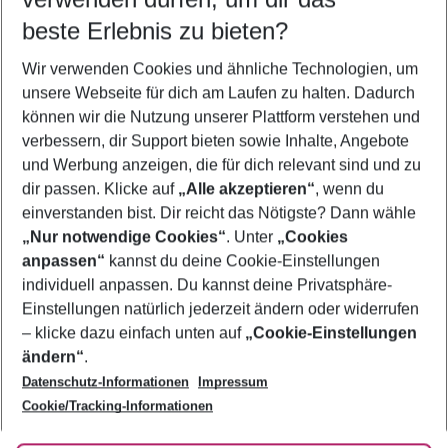
08.08.26
–
06.08.27
5-8 Nächte
beste Erlebnis zu bieten?
Wer wird verreisen
Wir verwenden Cookies und ähnliche Technologien, um
2 Erwachsene
Keine Kinder
unsere Webseite für dich am Laufen zu halten. Dadurch
können wir die Nutzung unserer Plattform verstehen und
Mehr Filter anzeigen
verbessern, dir Support bieten sowie Inhalte, Angebote
und Werbung anzeigen, die für dich relevant sind und zu
dir passen. Klicke auf
„Alle akzeptieren“
, wenn du
einverstanden bist. Dir reicht das Nötigste? Dann wähle
„Nur notwendige Cookies“
. Unter
„Cookies
anpassen“
kannst du deine Cookie-Einstellungen
Footer
Footer navigation
individuell anpassen. Du kannst deine Privatsphäre-
Über uns
Einstellungen natürlich jederzeit ändern oder widerrufen
AGB
– klicke dazu einfach unten auf
„Cookie-Einstellungen
Service & Hilfe
Bestpreisgarantie
ändern“
.
Datenschutz-Informationen
Impressum
Agenturbetreuung
Cookie-Einstellungen ändern
Folge uns
Barrierefreies Reisen
Cookie/Tracking-Informationen
Cookie-Richtlinie
Check-in
Datenschutz