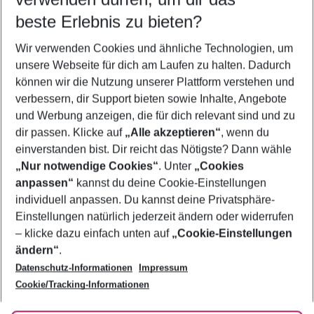
10.08.26
–
08.08.27
5-8 Nächte
beste Erlebnis zu bieten?
Wer wird verreisen
Wir verwenden Cookies und ähnliche Technologien, um
2 Erwachsene
Keine Kinder
unsere Webseite für dich am Laufen zu halten. Dadurch
können wir die Nutzung unserer Plattform verstehen und
Mehr Filter anzeigen
verbessern, dir Support bieten sowie Inhalte, Angebote
und Werbung anzeigen, die für dich relevant sind und zu
dir passen. Klicke auf
„Alle akzeptieren“
, wenn du
einverstanden bist. Dir reicht das Nötigste? Dann wähle
„Nur notwendige Cookies“
. Unter
„Cookies
anpassen“
kannst du deine Cookie-Einstellungen
Footer
Footer navigation
individuell anpassen. Du kannst deine Privatsphäre-
Über uns
Einstellungen natürlich jederzeit ändern oder widerrufen
AGB
– klicke dazu einfach unten auf
„Cookie-Einstellungen
Service & Hilfe
Bestpreisgarantie
ändern“
.
Datenschutz-Informationen
Impressum
Agenturbetreuung
Cookie-Einstellungen ändern
Folge uns
Barrierefreies Reisen
Cookie/Tracking-Informationen
Cookie-Richtlinie
Check-in
Datenschutz