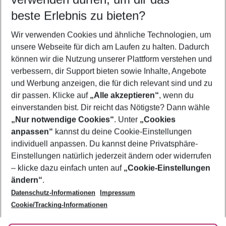
10.08.26
–
08.08.27
5-8 Nächte
beste Erlebnis zu bieten?
Wer wird verreisen
Wir verwenden Cookies und ähnliche Technologien, um
2 Erwachsene
Keine Kinder
unsere Webseite für dich am Laufen zu halten. Dadurch
können wir die Nutzung unserer Plattform verstehen und
Mehr Filter anzeigen
verbessern, dir Support bieten sowie Inhalte, Angebote
und Werbung anzeigen, die für dich relevant sind und zu
dir passen. Klicke auf
„Alle akzeptieren“
, wenn du
einverstanden bist. Dir reicht das Nötigste? Dann wähle
„Nur notwendige Cookies“
. Unter
„Cookies
anpassen“
kannst du deine Cookie-Einstellungen
Footer
Footer navigation
individuell anpassen. Du kannst deine Privatsphäre-
Über uns
Einstellungen natürlich jederzeit ändern oder widerrufen
AGB
– klicke dazu einfach unten auf
„Cookie-Einstellungen
Service & Hilfe
Bestpreisgarantie
ändern“
.
Datenschutz-Informationen
Impressum
Agenturbetreuung
Cookie-Einstellungen ändern
Folge uns
Barrierefreies Reisen
Cookie/Tracking-Informationen
Cookie-Richtlinie
Check-in
Datenschutz