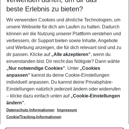
10.08.26
–
08.08.27
5-8 Nächte
beste Erlebnis zu bieten?
Wer wird verreisen
Wir verwenden Cookies und ähnliche Technologien, um
2 Erwachsene
Keine Kinder
unsere Webseite für dich am Laufen zu halten. Dadurch
können wir die Nutzung unserer Plattform verstehen und
Mehr Filter anzeigen
verbessern, dir Support bieten sowie Inhalte, Angebote
und Werbung anzeigen, die für dich relevant sind und zu
dir passen. Klicke auf
„Alle akzeptieren“
, wenn du
einverstanden bist. Dir reicht das Nötigste? Dann wähle
„Nur notwendige Cookies“
. Unter
„Cookies
anpassen“
kannst du deine Cookie-Einstellungen
Footer
Footer navigation
individuell anpassen. Du kannst deine Privatsphäre-
Über uns
Einstellungen natürlich jederzeit ändern oder widerrufen
AGB
– klicke dazu einfach unten auf
„Cookie-Einstellungen
Service & Hilfe
Bestpreisgarantie
ändern“
.
Datenschutz-Informationen
Impressum
Agenturbetreuung
Cookie-Einstellungen ändern
Folge uns
Barrierefreies Reisen
Cookie/Tracking-Informationen
Cookie-Richtlinie
Check-in
Datenschutz