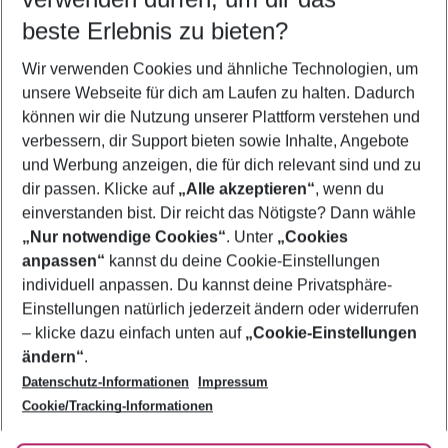
11.08.26
–
09.08.27
5-8 Nächte
beste Erlebnis zu bieten?
Wer wird verreisen
Wir verwenden Cookies und ähnliche Technologien, um
2 Erwachsene
Keine Kinder
unsere Webseite für dich am Laufen zu halten. Dadurch
können wir die Nutzung unserer Plattform verstehen und
Mehr Filter anzeigen
verbessern, dir Support bieten sowie Inhalte, Angebote
und Werbung anzeigen, die für dich relevant sind und zu
dir passen. Klicke auf
„Alle akzeptieren“
, wenn du
einverstanden bist. Dir reicht das Nötigste? Dann wähle
„Nur notwendige Cookies“
. Unter
„Cookies
anpassen“
kannst du deine Cookie-Einstellungen
Footer
Footer navigation
individuell anpassen. Du kannst deine Privatsphäre-
Über uns
Einstellungen natürlich jederzeit ändern oder widerrufen
AGB
– klicke dazu einfach unten auf
„Cookie-Einstellungen
Service & Hilfe
Bestpreisgarantie
ändern“
.
Datenschutz-Informationen
Impressum
Agenturbetreuung
Cookie-Einstellungen ändern
Folge uns
Barrierefreies Reisen
Cookie/Tracking-Informationen
Cookie-Richtlinie
Check-in
Datenschutz