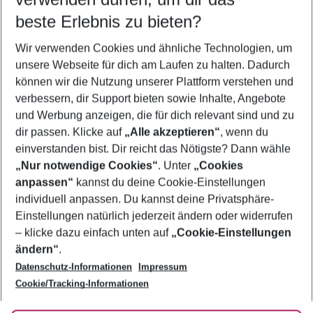
12.08.26
–
10.08.27
5-8 Nächte
beste Erlebnis zu bieten?
Wer wird verreisen
Wir verwenden Cookies und ähnliche Technologien, um
2 Erwachsene
Keine Kinder
unsere Webseite für dich am Laufen zu halten. Dadurch
können wir die Nutzung unserer Plattform verstehen und
Mehr Filter anzeigen
verbessern, dir Support bieten sowie Inhalte, Angebote
und Werbung anzeigen, die für dich relevant sind und zu
dir passen. Klicke auf
„Alle akzeptieren“
, wenn du
einverstanden bist. Dir reicht das Nötigste? Dann wähle
„Nur notwendige Cookies“
. Unter
„Cookies
anpassen“
kannst du deine Cookie-Einstellungen
Footer
Footer navigation
individuell anpassen. Du kannst deine Privatsphäre-
Über uns
Einstellungen natürlich jederzeit ändern oder widerrufen
AGB
– klicke dazu einfach unten auf
„Cookie-Einstellungen
Service & Hilfe
Bestpreisgarantie
ändern“
.
Datenschutz-Informationen
Impressum
Agenturbetreuung
Cookie-Einstellungen ändern
Folge uns
Barrierefreies Reisen
Cookie/Tracking-Informationen
Cookie-Richtlinie
Check-in
Datenschutz