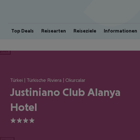
Top Deals
Reisearten
Reiseziele
Informationen
ious
Türkei | Türkische Riviera | Okurcalar
Justiniano Club Alanya
Hotel
4