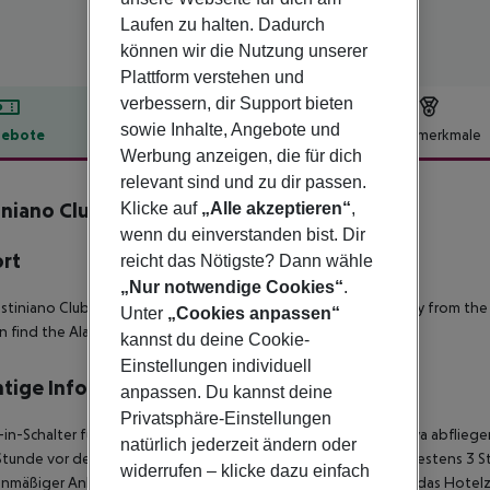
Laufen zu halten. Dadurch
können wir die Nutzung unserer
Plattform verstehen und
verbessern, dir Support bieten
sowie Inhalte, Angebote und
ebote
Hotelbeschreibung
Hotelmerkmale
Werbung anzeigen, die für dich
lbeschreibung
relevant sind und zu dir passen.
iniano Club Alanya Hotel
Klicke auf
„Alle akzeptieren“
,
4
wenn du einverstanden bist. Dir
ort
reicht das Nötigste? Dann wähle
„Nur notwendige Cookies“
.
stiniano Club Alanya hotel is located on the beach, 30km away from th
Unter
„Cookies anpassen“
n find the Alanya Castle and the Red Tower.
kannst du deine Cookie-
Einstellungen individuell
tige Informationen
anpassen. Du kannst deine
Privatsphäre-Einstellungen
in-Schalter für internationale Flüge, die vom Flughafen Antalya abflie
natürlich jederzeit ändern oder
Stunde vor dem Abflug geschlossen. Bitte finden Sie sich mindestens 3 
widerrufen – klicke dazu einfach
anmäßiger Ankunft im Zielgebiet ab 04:00 Uhr morgens steht das Hotelz