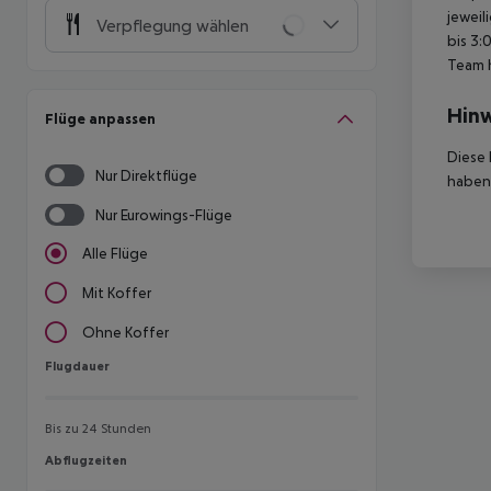
jeweil
Verpflegung wählen
bis 3:
Team 
Hinw
Flüge anpassen
Diese 
Nur Direktflüge
haben,
Nur Eurowings-Flüge
Alle Flüge
Mit Koffer
Ohne Koffer
Flugdauer
Flugdauer
Bis zu 24 Stunden
Abflugzeiten
Abflugzeiten