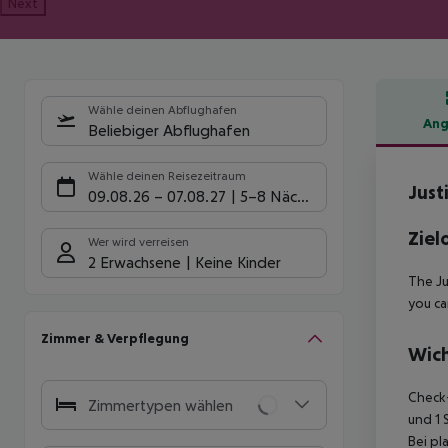
Next
Wähle deinen Abflughafen
Ang
Beliebiger Abflughafen
Hote
Wähle deinen Reisezeitraum
Just
09.08.26
–
07.08.27
5-8 Nächte
Ziel
Wer wird verreisen
2 Erwachsene
Keine Kinder
The Ju
you ca
Zimmer & Verpflegung
Wich
Check-
Zimmertypen wählen
und 1 
Bei pl