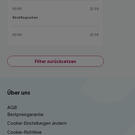
00:00
23:59
Rückflugzeiten
Rückflugzeiten
00:00
23:59
Filter zurücksetzen
Footer
Footer navigation
Über uns
AGB
Bestpreisgarantie
Cookie-Einstellungen ändern
Cookie-Richtlinie