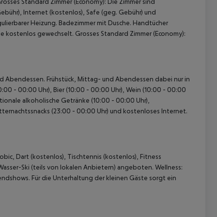
Grosses Standard Zimmer (Economy): Die Zimmer sind
ebühr), Internet (kostenlos), Safe (geg. Gebühr) und
regulierbarer Heizung. Badezimmer mit Dusche. Handtücher
e kostenlos gewechselt. Grosses Standard Zimmer (Economy):
- und Abendessen. Frühstück, Mittag- und Abendessen dabei nur in
00 - 00:00 Uhr), Bier (10:00 - 00:00 Uhr), Wein (10:00 - 00:00
ationale alkoholische Getränke (10:00 - 00:00 Uhr),
Mitternachtssnacks (23:00 - 00:00 Uhr) und kostenloses Internet.
ic, Dart (kostenlos), Tischtennis (kostenlos), Fitness
asser-Ski (teils von lokalen Anbietern) angeboten. Wellness:
dshows. Für die Unterhaltung der kleinen Gäste sorgt ein