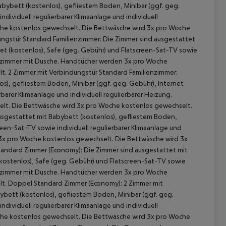
bybett (kostenlos), gefliestem Boden, Minibar (ggf. geg.
ndividuell regulierbarer Klimaanlage und individuell
che kostenlos gewechselt. Die Bettwäsche wird 3x pro Woche
ungstür Standard Familienzimmer: Die Zimmer sind ausgestattet
net (kostenlos), Safe (geg. Gebühr) und Flatscreen-Sat-TV sowie
Badezimmer mit Dusche. Handtücher werden 3x pro Woche
t. 2 Zimmer mit Verbindungstür Standard Familienzimmer:
s), gefliestem Boden, Minibar (ggf. geg. Gebühr), Internet
barer Klimaanlage und individuell regulierbarer Heizung.
t. Die Bettwäsche wird 3x pro Woche kostenlos gewechselt.
sgestattet mit Babybett (kostenlos), gefliestem Boden,
 akzeptieren
reen-Sat-TV sowie individuell regulierbarer Klimaanlage und
 3x pro Woche kostenlos gewechselt. Die Bettwäsche wird 3x
andard Zimmer (Economy): Die Zimmer sind ausgestattet mit
(kostenlos), Safe (geg. Gebühr) und Flatscreen-Sat-TV sowie
Badezimmer mit Dusche. Handtücher werden 3x pro Woche
t. Doppel Standard Zimmer (Economy): 2 Zimmer mit
bett (kostenlos), gefliestem Boden, Minibar (ggf. geg.
ndividuell regulierbarer Klimaanlage und individuell
che kostenlos gewechselt. Die Bettwäsche wird 3x pro Woche