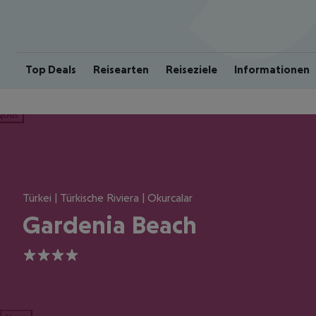
Top Deals
Reisearten
Reiseziele
Informationen
ious
Türkei | Türkische Riviera | Okurcalar
Gardenia Beach
4