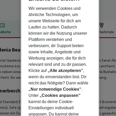
Wir verwenden Cookies und
ähnliche Technologien, um
unsere Webseite für dich am
Laufen zu halten. Dadurch
ebote
Hotelbeschreibung
Hotelmerkmale
können wir die Nutzung unserer
Plattform verstehen und
lbeschreibung
verbessern, dir Support bieten
enia Beach
sowie Inhalte, Angebote und
4
Werbung anzeigen, die für dich
tel Gardenia Beach Hotel befindet sich ca. 100 m vom privaten Sand-/K
relevant sind und zu dir passen.
schirme kostenlos verfügbar. Die Stadt Manavgat ist ca. 25 km entfernt (A
Klicke auf
„Alle akzeptieren“
,
 neben einem Mietwagen-Verleih auch ein Taxistand sowie eine Bushaltes
wenn du einverstanden bist. Dir
fernt. Ein weiterer Flughafen (GZP) liegt in etwa 75 km Entfernung.
reicht das Nötigste? Dann wähle
„Nur notwendige Cookies“
.
merbeschreibung
Unter
„Cookies anpassen“
kannst du deine Cookie-
 Standard Zimmer: Die Zimmer sind ausgestattet mit Babybett (kostenlos
nlos), Safe (geg. Gebühr) und Flatscreen-Sat-TV sowie individuell regulier
Einstellungen individuell
immer mit Dusche. Handtücher werden 3x pro Woche kostenlos gewechsel
anpassen. Du kannst deine