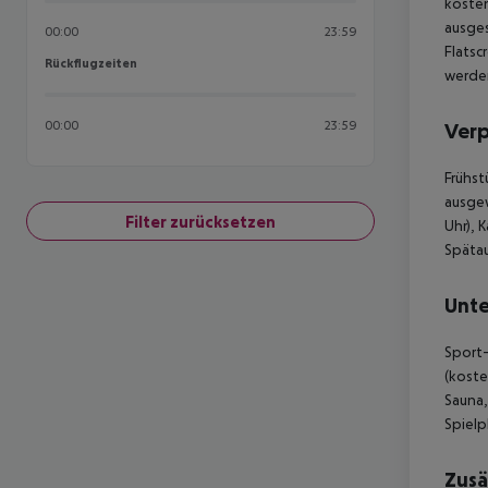
kosten
ausges
00:00
23:59
Flatsc
Rückflugzeiten
Rückflugzeiten
werden
00:00
23:59
Ver
Frühst
ausgew
Filter zurücksetzen
Uhr), 
Spätau
Unte
Sport-
(koste
Sauna,
Spielp
Zusä