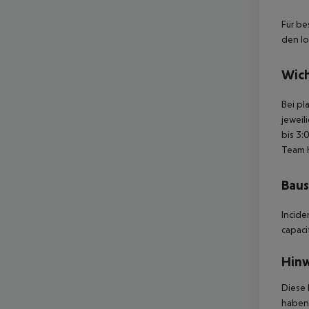
Für be
den lo
Wich
Bei pl
jeweil
bis 3:
Team 
Baus
Incide
capaci
Hinw
Diese 
haben,