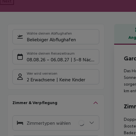
Next
Wähle deinen Abflughafen
Ang
Beliebiger Abflughafen
Hote
Wähle deinen Reisezeitraum
Gard
08.08.26
–
06.08.27
5-8 Nächte
Das Ho
Wer wird verreisen
Sonnen
2 Erwachsene
Keine Kinder
sorgen
km ent
Zimmer & Verpflegung
Zim
Doppel
Zimmertypen wählen
(koste
Badez