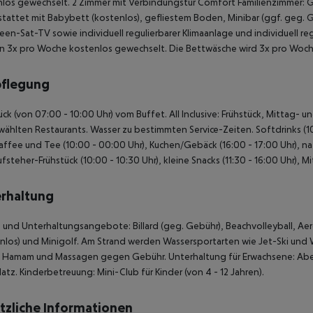
los gewechselt. 2 Zimmer mit Verbindungstür Comfort Familienzimmer: 
tattet mit Babybett (kostenlos), gefliestem Boden, Minibar (ggf. geg. G
reen-Sat-TV sowie individuell regulierbarer Klimaanlage und individuell 
 3x pro Woche kostenlos gewechselt. Die Bettwäsche wird 3x pro Woch
pflegung
ück (von 07:00 - 10:00 Uhr) vom Buffet. All Inclusive: Frühstück, Mittag
ählten Restaurants. Wasser zu bestimmten Service-Zeiten. Softdrinks (10:
Kaffee und Tee (10:00 - 00:00 Uhr), Kuchen/Gebäck (16:00 - 17:00 Uhr), n
fsteher-Frühstück (10:00 - 10:30 Uhr), kleine Snacks (11:30 - 16:00 Uhr), 
rhaltung
 und Unterhaltungsangebote: Billard (geg. Gebühr), Beachvolleyball, Aerob
nlos) und Minigolf. Am Strand werden Wassersportarten wie Jet-Ski und W
 Hamam und Massagen gegen Gebühr. Unterhaltung für Erwachsene: Aben
latz. Kinderbetreuung: Mini-Club für Kinder (von 4 - 12 Jahren).
tzliche Informationen