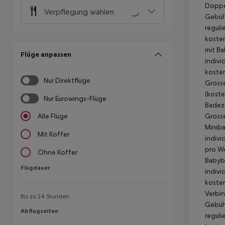
Doppel
Verpflegung wählen
Gebühr
reguli
kosten
mit Ba
Flüge anpassen
indivi
kosten
Nur Direktflüge
Grosse
(koste
Nur Eurowings-Flüge
Badez
Grosse
Alle Flüge
Miniba
Mit Koffer
indivi
pro Wo
Ohne Koffer
Babybe
Flugdauer
Flugdauer
indivi
kosten
Verbin
Bis zu 24 Stunden
Gebühr
Abflugzeiten
Abflugzeiten
reguli