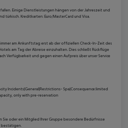
allen. Einige Dienstleistungen hängen von der Jahreszeit und
d türkisch. Kreditkarten: Euro/MasterCard und Visa.
immer am Ankunftstag erst ab der offiziellen Check-In-Zeit des
Hotels am Tag der Abreise einzuhalten. Dies schließt Rückflüge
ach Verfügbarkeit und gegen einen Aufpreis über unser Service
city
Incidents|General|Restrictions- Spa|Consequence:limited
pacity, only with pre-reservation
nn Sie oder ein Mitglied Ihrer Gruppe besondere Bedürfnisse
 bestätigen.