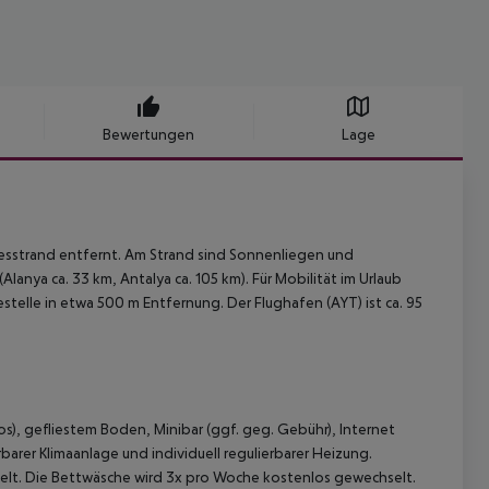
Bewertungen
Lage
iesstrand entfernt. Am Strand sind Sonnenliegen und
lanya ca. 33 km, Antalya ca. 105 km). Für Mobilität im Urlaub
telle in etwa 500 m Entfernung. Der Flughafen (AYT) ist ca. 95
), gefliestem Boden, Minibar (ggf. geg. Gebühr), Internet
barer Klimaanlage und individuell regulierbarer Heizung.
t. Die Bettwäsche wird 3x pro Woche kostenlos gewechselt.