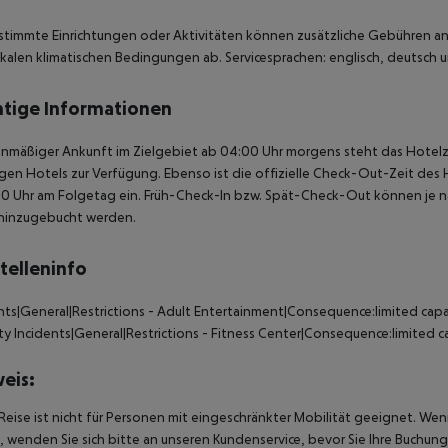
stimmte Einrichtungen oder Aktivitäten können zusätzliche Gebühren anf
kalen klimatischen Bedingungen ab. Servicesprachen: englisch, deutsch un
tige Informationen
anmäßiger Ankunft im Zielgebiet ab 04:00 Uhr morgens steht das Hotelz
igen Hotels zur Verfügung. Ebenso ist die offizielle Check-Out-Zeit des 
00 Uhr am Folgetag ein. Früh-Check-In bzw. Spät-Check-Out können je n
hinzugebucht werden.
telleninfo
nts|General|Restrictions - Adult Entertainment|Consequence:limited capa
ty
Incidents|General|Restrictions - Fitness Center|Consequence:limited ca
eis:
Reise ist nicht für Personen mit eingeschränkter Mobilität geeignet. We
 wenden Sie sich bitte an unseren Kundenservice, bevor Sie Ihre Buchung