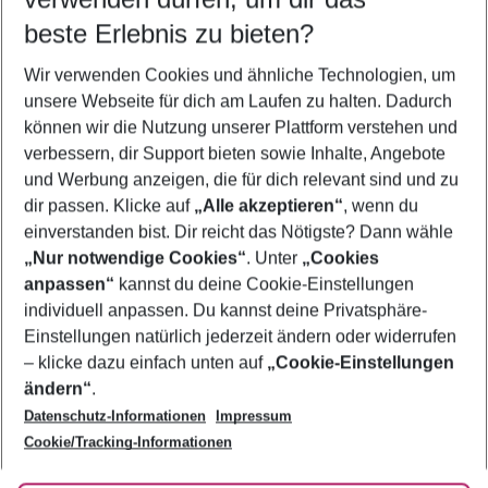
10.08.26
–
08.08.27
5-8 Nächte
beste Erlebnis zu bieten?
Wer wird verreisen
Wir verwenden Cookies und ähnliche Technologien, um
2 Erwachsene
Keine Kinder
unsere Webseite für dich am Laufen zu halten. Dadurch
können wir die Nutzung unserer Plattform verstehen und
Mehr Filter anzeigen
verbessern, dir Support bieten sowie Inhalte, Angebote
und Werbung anzeigen, die für dich relevant sind und zu
dir passen. Klicke auf
„Alle akzeptieren“
, wenn du
einverstanden bist. Dir reicht das Nötigste? Dann wähle
„Nur notwendige Cookies“
. Unter
„Cookies
anpassen“
kannst du deine Cookie-Einstellungen
Footer
Footer navigation
individuell anpassen. Du kannst deine Privatsphäre-
Über uns
Einstellungen natürlich jederzeit ändern oder widerrufen
AGB
– klicke dazu einfach unten auf
„Cookie-Einstellungen
Service & Hilfe
Bestpreisgarantie
ändern“
.
Datenschutz-Informationen
Impressum
Agenturbetreuung
Cookie-Einstellungen ändern
Folge uns
Barrierefreies Reisen
Cookie/Tracking-Informationen
Cookie-Richtlinie
Check-in
Datenschutz