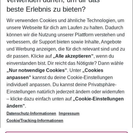
12.08.26
–
10.08.27
5-8 Nächte
beste Erlebnis zu bieten?
Wer wird verreisen
Wir verwenden Cookies und ähnliche Technologien, um
2 Erwachsene
Keine Kinder
unsere Webseite für dich am Laufen zu halten. Dadurch
können wir die Nutzung unserer Plattform verstehen und
Mehr Filter anzeigen
verbessern, dir Support bieten sowie Inhalte, Angebote
und Werbung anzeigen, die für dich relevant sind und zu
dir passen. Klicke auf
„Alle akzeptieren“
, wenn du
einverstanden bist. Dir reicht das Nötigste? Dann wähle
„Nur notwendige Cookies“
. Unter
„Cookies
anpassen“
kannst du deine Cookie-Einstellungen
Footer
Footer navigation
individuell anpassen. Du kannst deine Privatsphäre-
Über uns
Einstellungen natürlich jederzeit ändern oder widerrufen
AGB
– klicke dazu einfach unten auf
„Cookie-Einstellungen
Service & Hilfe
Bestpreisgarantie
ändern“
.
Datenschutz-Informationen
Impressum
Agenturbetreuung
Cookie-Einstellungen ändern
Folge uns
Barrierefreies Reisen
Cookie/Tracking-Informationen
Cookie-Richtlinie
Check-in
Datenschutz