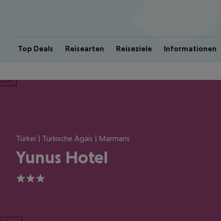
Top Deals
Reisearten
Reiseziele
Informationen
ious
Türkei | Türkische Ägäis | Marmaris
Yunus Hotel
3