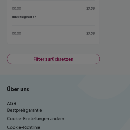
00:00
23:59
Rückflugzeiten
Rückflugzeiten
00:00
23:59
Filter zurücksetzen
Footer
Footer navigation
Über uns
AGB
Bestpreisgarantie
Cookie-Einstellungen ändern
Cookie-Richtlinie