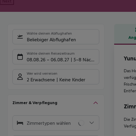
Next
Wähle deinen Abflughafen
Ang
Beliebiger Abflughafen
Hote
Wähle deinen Reisezeitraum
Yunu
08.08.26
–
06.08.27
5-8 Nächte
Das Ho
Wer wird verreisen
verfüg
2 Erwachsene
Keine Kinder
Frisch
Entfer
Zimmer & Verpflegung
Zim
Die Zi
Zimmertypen wählen
Verfü