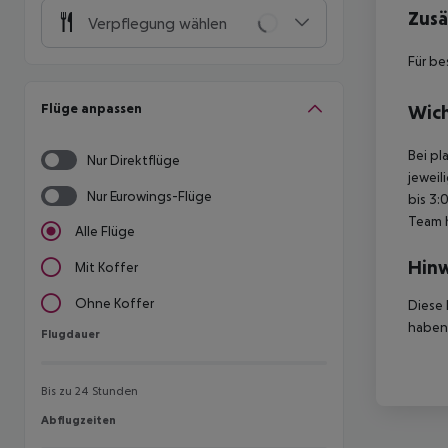
Zusä
Verpflegung wählen
Für be
Flüge anpassen
Wich
Bei pl
Nur Direktflüge
jeweil
Nur Eurowings-Flüge
bis 3:
Team 
Alle Flüge
Hinw
Mit Koffer
Ohne Koffer
Diese 
haben,
Flugdauer
Flugdauer
Bis zu 24 Stunden
Abflugzeiten
Abflugzeiten