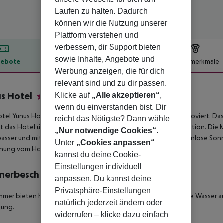
Laufen zu halten. Dadurch
können wir die Nutzung unserer
Plattform verstehen und
verbessern, dir Support bieten
sowie Inhalte, Angebote und
ebote
Hotelbeschreibung
Hotelmerkmale
Werbung anzeigen, die für dich
lbeschreibung
relevant sind und zu dir passen.
s Hotel
Klicke auf
„Alle akzeptieren“
,
3
wenn du einverstanden bist. Dir
tel Yunus Hotel in Marmaris hat 50 Zimmer und wurde 2013 renoviert. Das 
reicht das Nötigste? Dann wähle
t das Hotel über eine Lobby, eine Klimaanlage und eine Rezeption. Die Mi
„Nur notwendige Cookies“
.
wasser und mit getrenntem Kinderbecken zur Verfügung. Kostenlose Sonne
Unter
„Cookies anpassen“
nung vom Hotel: Flughafen DLM (90 km).
kannst du deine Cookie-
Einstellungen individuell
merbeschreibung
anpassen. Du kannst deine
Privatsphäre-Einstellungen
mmer bieten Kaffee- und Teezubereitungsmöglichkeiten sowie Wasser au
natürlich jederzeit ändern oder
gung.
widerrufen – klicke dazu einfach