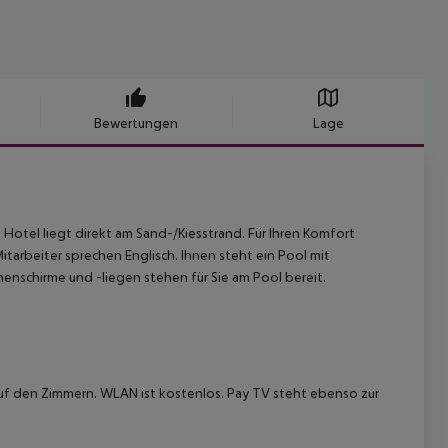
Bewertungen
Lage
Hotel liegt direkt am Sand-/Kiesstrand. Für Ihren Komfort
tarbeiter sprechen Englisch. Ihnen steht ein Pool mit
nschirme und -liegen stehen für Sie am Pool bereit.
f den Zimmern. WLAN ist kostenlos. Pay TV steht ebenso zur