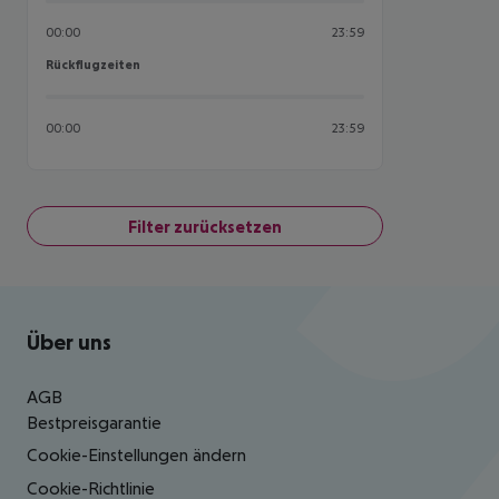
00:00
23:59
Rückflugzeiten
Rückflugzeiten
00:00
23:59
Filter zurücksetzen
Footer
Footer navigation
Über uns
AGB
Bestpreisgarantie
Cookie-Einstellungen ändern
Cookie-Richtlinie