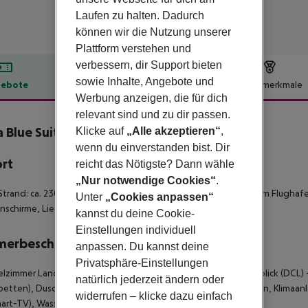
Laufen zu halten. Dadurch
können wir die Nutzung unserer
Plattform verstehen und
verbessern, dir Support bieten
sowie Inhalte, Angebote und
ebote
Hotelbeschreibung
Hotelmerkmale
Werbung anzeigen, die für dich
lbeschreibung
relevant sind und zu dir passen.
a Blue Suites
Klicke auf
„Alle akzeptieren“
,
5
wenn du einverstanden bist. Dir
ort
reicht das Nötigste? Dann wähle
„Nur notwendige Cookies“
.
Strand: ca. 230 m
- zum Ortszentrum: Marmaris, ca. 2,40 km
- zum Flughafe
Unter
„Cookies anpassen“
nschirme, Liegen, Liegenauflagen, Strandtuch/Badetuch
kannst du deine Cookie-
Einstellungen individuell
merbeschreibung
anpassen. Du kannst deine
Privatsphäre-Einstellungen
zimmer Landblick (DBL), Doppelzimmer Single mit Kind Landblick (DCL)
natürlich jederzeit ändern oder
betten), Dusche, WC, Badeslipper, Haartrockner, Laminatboden, Klimaanlag
widerrufen – klicke dazu einfach
art-TV), Wasserkocher, Kaffee/Tee, Balkon