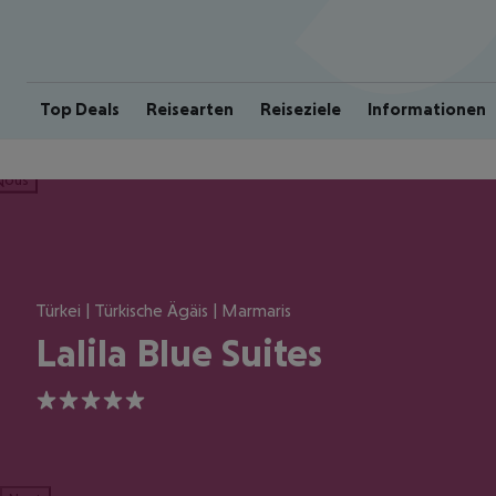
Top Deals
Reisearten
Reiseziele
Informationen
ious
Türkei | Türkische Ägäis | Marmaris
Lalila Blue Suites
5