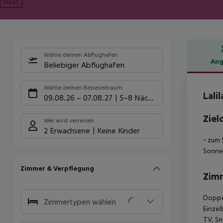
Next
Wähle deinen Abflughafen
Ang
Beliebiger Abflughafen
Hote
Wähle deinen Reisezeitraum
Lalil
09.08.26
–
07.08.27
5-8 Nächte
Ziel
Wer wird verreisen
2 Erwachsene
Keine Kinder
- zum 
Sonne
Zimmer & Verpflegung
Zim
Doppel
Zimmertypen wählen
Einzel
TV, Sm