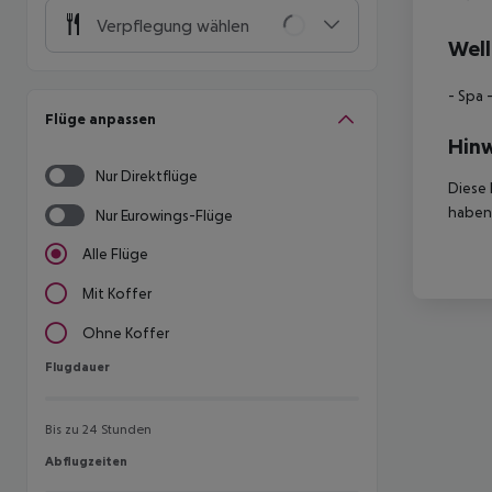
Verpflegung wählen
Well
- Spa
-
Flüge anpassen
Hinw
Nur Direktflüge
Diese 
haben,
Nur Eurowings-Flüge
Alle Flüge
Mit Koffer
Ohne Koffer
Flugdauer
Flugdauer
Bis zu 24 Stunden
Abflugzeiten
Abflugzeiten