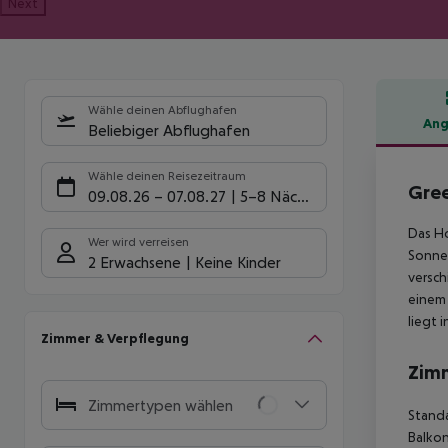
Next
Wähle deinen Abflughafen
Ang
Beliebiger Abflughafen
Hote
Wähle deinen Reisezeitraum
Gre
09.08.26
–
07.08.27
5-8 Nächte
Das Ho
Wer wird verreisen
Sonnen
2 Erwachsene
Keine Kinder
versch
einem 
liegt 
Zimmer & Verpflegung
Zim
Zimmertypen wählen
Standa
Balkon