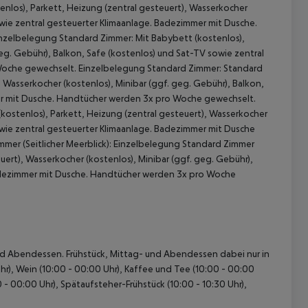
nlos), Parkett, Heizung (zentral gesteuert), Wasserkocher
owie zentral gesteuerter Klimaanlage. Badezimmer mit Dusche.
nzelbelegung Standard Zimmer: Mit Babybett (kostenlos),
geg. Gebühr), Balkon, Safe (kostenlos) und Sat-TV sowie zentral
Woche gewechselt. Einzelbelegung Standard Zimmer: Standard
, Wasserkocher (kostenlos), Minibar (ggf. geg. Gebühr), Balkon,
mer mit Dusche. Handtücher werden 3x pro Woche gewechselt.
(kostenlos), Parkett, Heizung (zentral gesteuert), Wasserkocher
sowie zentral gesteuerter Klimaanlage. Badezimmer mit Dusche
mer (Seitlicher Meerblick): Einzelbelegung Standard Zimmer
 akzeptieren
euert), Wasserkocher (kostenlos), Minibar (ggf. geg. Gebühr),
Badezimmer mit Dusche. Handtücher werden 3x pro Woche
- und Abendessen. Frühstück, Mittag- und Abendessen dabei nur in
hr), Wein (10:00 - 00:00 Uhr), Kaffee und Tee (10:00 - 00:00
 - 00:00 Uhr), Spätaufsteher-Frühstück (10:00 - 10:30 Uhr),