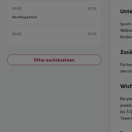
00:00
23:59
Unte
Rückflugzeiten
Rückflugzeiten
Sport-
Welln
00:00
23:59
Kinder
Zusä
Filter zurücksetzen
Für be
den lo
Wich
Bei pl
jeweil
bis 3:
Team 