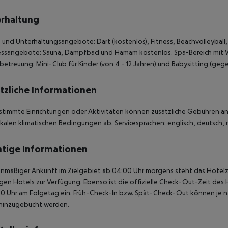
rhaltung
 und Unterhaltungsangebote: Dart (kostenlos), Fitness, Beachvolleyball, A
essangebote: Sauna, Dampfbad und Hamam kostenlos. Spa-Bereich mit W
betreuung: Mini-Club für Kinder (von 4 - 12 Jahren) und Babysitting (geg
tzliche Informationen
stimmte Einrichtungen oder Aktivitäten können zusätzliche Gebühren anf
kalen klimatischen Bedingungen ab. Servicesprachen: englisch, deutsch, ru
tige Informationen
anmäßiger Ankunft im Zielgebiet ab 04:00 Uhr morgens steht das Hotelz
igen Hotels zur Verfügung. Ebenso ist die offizielle Check-Out-Zeit des 
00 Uhr am Folgetag ein. Früh-Check-In bzw. Spät-Check-Out können je n
hinzugebucht werden.