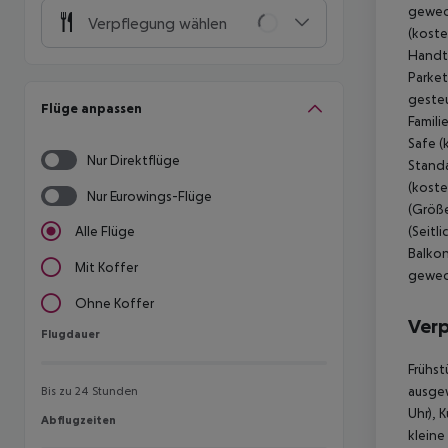
gewech
Verpflegung wählen
(koste
Handtü
Parket
gesteu
Flüge anpassen
Famili
Safe (
Nur Direktflüge
Standa
(koste
Nur Eurowings-Flüge
(Größe
(Seitl
Alle Flüge
Balkon
Mit Koffer
gewech
Ohne Koffer
Ver
Flugdauer
Flugdauer
Frühst
ausgew
Bis zu 24 Stunden
Uhr), 
Abflugzeiten
Abflugzeiten
kleine