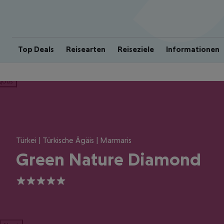
Top Deals
Reisearten
Reiseziele
Informationen
ious
Türkei | Türkische Ägäis | Marmaris
Green Nature Diamond
5