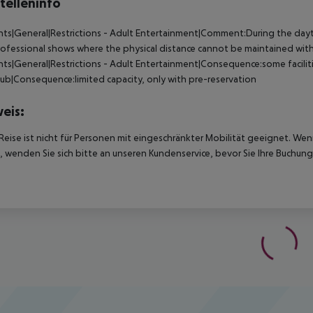
telleninfo
nts|General|Restrictions - Adult Entertainment|Comment:During the daytim
ofessional shows where the physical distance cannot be maintained wit
nts|General|Restrictions - Adult Entertainment|Consequence:some facilit
lub|Consequence:limited capacity, only with pre-reservation
eis:
Reise ist nicht für Personen mit eingeschränkter Mobilität geeignet. We
 wenden Sie sich bitte an unseren Kundenservice, bevor Sie Ihre Buchung