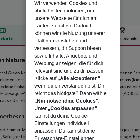
Wir verwenden Cookies und
ähnliche Technologien, um
unsere Webseite für dich am
Laufen zu halten. Dadurch
können wir die Nutzung unserer
ebote
Hotelbeschreibung
Hotelmerkmale
Plattform verstehen und
verbessern, dir Support bieten
lbeschreibung
sowie Inhalte, Angebote und
en Nature Diamond
Werbung anzeigen, die für dich
5
relevant sind und zu dir passen.
tel Green Nature Diamond befindet sich ca. 50 m vom hoteleigenen San
Klicke auf
„Alle akzeptieren“
,
liegen kostenlos verfügbar. Die nächstgelegene Stadt ist Marmaris (Icme
wenn du einverstanden bist. Dir
iedene Einkaufsmöglichkeiten und ein Supermarkt. Vom Hotel aus ist eine
reicht das Nötigste? Dann wähle
Mietwagen-Verleih auch ein Taxistand (ca. 20 m). Der Flughafen (ADB) ist 
in etwa 0 m Entfernung.
„Nur notwendige Cookies“
.
Unter
„Cookies anpassen“
merbeschreibung
kannst du deine Cookie-
Einstellungen individuell
rd Zimmer: Mit Babybett (kostenlos), Parkett, Heizung (zentral gesteuert
anpassen. Du kannst deine
, Safe (kostenlos) und Sat-TV sowie zentral gesteuerter Klimaanlage. 
Privatsphäre-Einstellungen