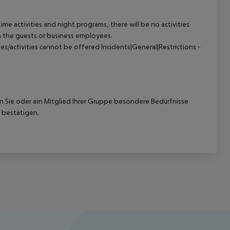
e activities and night programs, there will be no activities
h the guests or business employees.
ies/activities cannot be offered
Incidents|General|Restrictions -
nn Sie oder ein Mitglied Ihrer Gruppe besondere Bedürfnisse
 bestätigen.