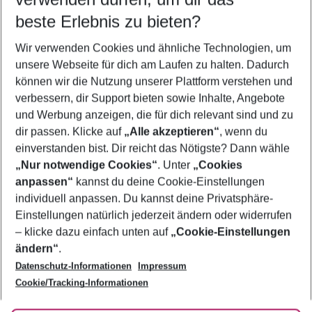
09.08.26
–
07.08.27
5-8 Nächte
beste Erlebnis zu bieten?
Wer wird verreisen
Wir verwenden Cookies und ähnliche Technologien, um
2 Erwachsene
Keine Kinder
unsere Webseite für dich am Laufen zu halten. Dadurch
können wir die Nutzung unserer Plattform verstehen und
Mehr Filter anzeigen
verbessern, dir Support bieten sowie Inhalte, Angebote
und Werbung anzeigen, die für dich relevant sind und zu
dir passen. Klicke auf
„Alle akzeptieren“
, wenn du
einverstanden bist. Dir reicht das Nötigste? Dann wähle
„Nur notwendige Cookies“
. Unter
„Cookies
anpassen“
kannst du deine Cookie-Einstellungen
Footer
Footer navigation
individuell anpassen. Du kannst deine Privatsphäre-
Über uns
Einstellungen natürlich jederzeit ändern oder widerrufen
AGB
– klicke dazu einfach unten auf
„Cookie-Einstellungen
Service & Hilfe
Bestpreisgarantie
ändern“
.
Datenschutz-Informationen
Impressum
Agenturbetreuung
Cookie-Einstellungen ändern
Folge uns
Barrierefreies Reisen
Cookie/Tracking-Informationen
Cookie-Richtlinie
Check-in
Datenschutz