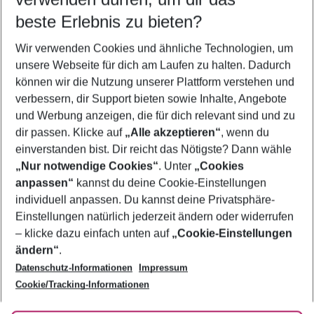
10.08.26
–
08.08.27
5-8 Nächte
beste Erlebnis zu bieten?
Wer wird verreisen
Wir verwenden Cookies und ähnliche Technologien, um
2 Erwachsene
Keine Kinder
unsere Webseite für dich am Laufen zu halten. Dadurch
können wir die Nutzung unserer Plattform verstehen und
Mehr Filter anzeigen
verbessern, dir Support bieten sowie Inhalte, Angebote
und Werbung anzeigen, die für dich relevant sind und zu
dir passen. Klicke auf
„Alle akzeptieren“
, wenn du
einverstanden bist. Dir reicht das Nötigste? Dann wähle
„Nur notwendige Cookies“
. Unter
„Cookies
anpassen“
kannst du deine Cookie-Einstellungen
Footer
Footer navigation
individuell anpassen. Du kannst deine Privatsphäre-
Über uns
Einstellungen natürlich jederzeit ändern oder widerrufen
AGB
– klicke dazu einfach unten auf
„Cookie-Einstellungen
Service & Hilfe
Bestpreisgarantie
ändern“
.
Datenschutz-Informationen
Impressum
Agenturbetreuung
Cookie-Einstellungen ändern
Folge uns
Barrierefreies Reisen
Cookie/Tracking-Informationen
Cookie-Richtlinie
Check-in
Datenschutz